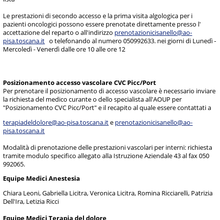
Le prestazioni di secondo accesso e la prima visita algologica per i
pazienti oncologici possono essere prenotate direttamente presso l'
accettazione del reparto o all'indirizzo
prenotazionicisanello@ao-
pisa.toscana.it
o telefonando al numero 050992633. nei giorni di Lunedì -
Mercoledì - Venerdì dalle ore 10 alle ore 12
Posizionamento accesso vascolare CVC Picc/Port
Per prenotare il posizionamento di accesso vascolare è necessario inviare
la richiesta
del medico curante o dello specialista all'AOUP per
"Posizionamento CVC Picc/Port" e il recapito al quale essere contattati
a
terapiadeldolore@ao-pisa.toscana.it
e
prenotazionicisanello@ao-
pisa.toscana.it
Modalità di prenotazione delle prestazioni vascolari per interni: richiesta
tramite modulo specifico allegato alla Istruzione Aziendale 43 al fax 050
992065.
Equipe Medici Anestesia
Chiara Leoni, Gabriella Licitra, Veronica Licitra, Romina Ricciarelli, Patrizia
Dell'Ira, Letizia Ricci
Equipe Medici Terapia del dolore