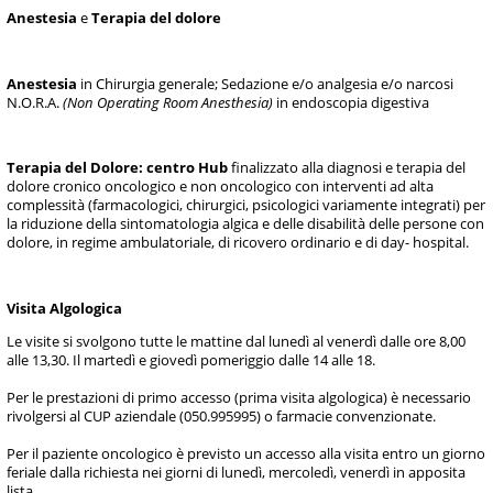
Anestesia
e
Terapia del dolore
Anestesia
in Chirurgia generale; Sedazione e/o analgesia e/o narcosi
N.O.R.A.
(Non Operating Room Anesthesia)
in endoscopia digestiva
Terapia del Dolore: centro Hub
finalizzato alla diagnosi e terapia del
dolore cronico oncologico e non oncologico con interventi ad alta
complessità (farmacologici, chirurgici, psicologici variamente integrati) per
la riduzione della sintomatologia algica e delle disabilità delle persone con
dolore, in regime ambulatoriale, di ricovero ordinario e di day- hospital.
Visita Algologica
Le visite si svolgono tutte le mattine dal lunedì al venerdì dalle ore 8,00
alle 13,30. Il martedì e giovedì pomeriggio dalle 14 alle 18.
Per le prestazioni di primo accesso (prima visita algologica) è necessario
rivolgersi al CUP aziendale (050.995995) o farmacie convenzionate.
Per il paziente oncologico è previsto un accesso alla visita entro un giorno
feriale dalla richiesta nei giorni di lunedì, mercoledì, venerdì in apposita
lista