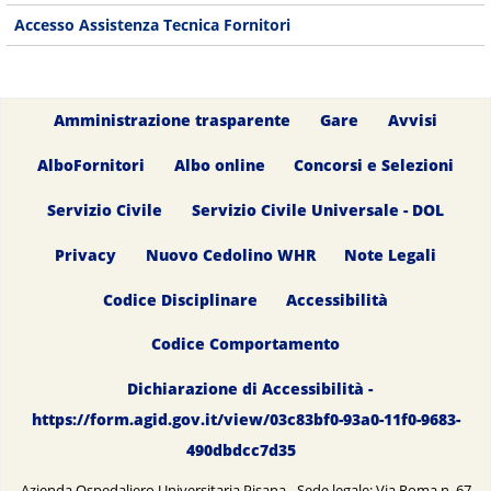
Accesso Assistenza Tecnica Fornitori
Amministrazione trasparente
Gare
Avvisi
AlboFornitori
Albo online
Concorsi e Selezioni
Servizio Civile
Servizio Civile Universale - DOL
Privacy
Nuovo Cedolino WHR
Note Legali
Codice Disciplinare
Accessibilità
Codice Comportamento
Dichiarazione di Accessibilità -
https://form.agid.gov.it/view/03c83bf0-93a0-11f0-9683-
490dbdcc7d35
Azienda Ospedaliero Universitaria Pisana - Sede legale: Via Roma n. 67