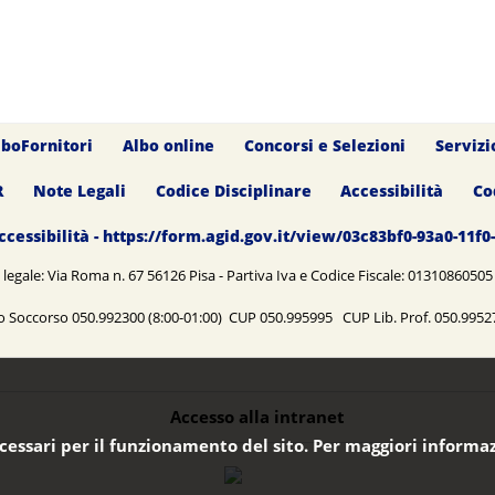
lboFornitori
Albo online
Concorsi e Selezioni
Servizi
R
Note Legali
Codice Disciplinare
Accessibilità
Co
ccessibilità - https://form.agid.gov.it/view/03c83bf0-93a0-11f
legale: Via Roma n. 67 56126 Pisa - Partiva Iva e Codice Fiscale: 0131086050
o Soccorso 050.992300 (8:00-01:00) CUP 050.995995 CUP Lib. Prof. 050.99
Accesso alla intranet
ecessari per il funzionamento del sito. Per maggiori informaz