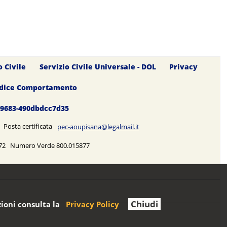
o Civile
Servizio Civile Universale - DOL
Privacy
dice Comportamento
0-9683-490dbdcc7d35
5 Posta certificata
pec-aoupisana@legalmail.it
5272 Numero Verde 800.015877
Chiudi
ioni consulta la
Privacy Policy