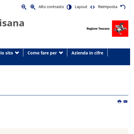
Alto contrasto
Layout
Reimposta
isana
io sito
Come fare per
Azienda in cifre