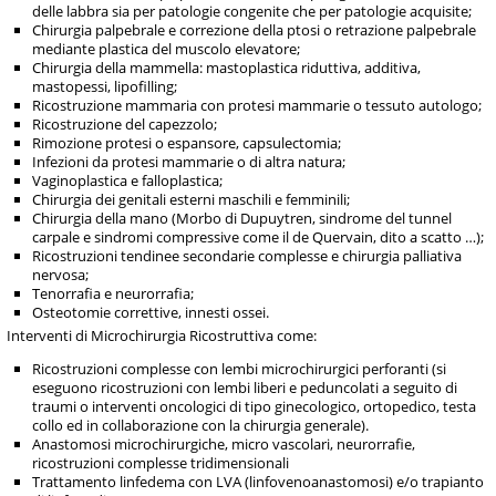
delle labbra sia per patologie congenite che per patologie acquisite;
Chirurgia palpebrale e correzione della ptosi o retrazione palpebrale
mediante plastica del muscolo elevatore;
Chirurgia della mammella: mastoplastica riduttiva, additiva,
mastopessi, lipofilling;
Ricostruzione mammaria con protesi mammarie o tessuto autologo;
Ricostruzione del capezzolo;
Rimozione protesi o espansore, capsulectomia;
Infezioni da protesi mammarie o di altra natura;
Vaginoplastica e falloplastica;
Chirurgia dei genitali esterni maschili e femminili;
Chirurgia della mano (Morbo di Dupuytren, sindrome del tunnel
carpale e sindromi compressive come il de Quervain, dito a scatto …);
Ricostruzioni tendinee secondarie complesse e chirurgia palliativa
nervosa;
Tenorrafia e neurorrafia;
Osteotomie correttive, innesti ossei.
Interventi di Microchirurgia Ricostruttiva come:
Ricostruzioni complesse con lembi microchirurgici perforanti (si
eseguono ricostruzioni con lembi liberi e peduncolati a seguito di
traumi o interventi oncologici di tipo ginecologico, ortopedico, testa
collo ed in collaborazione con la chirurgia generale).
Anastomosi microchirurgiche, micro vascolari, neurorrafie,
ricostruzioni complesse tridimensionali
Trattamento linfedema con LVA (linfovenoanastomosi) e/o trapianto