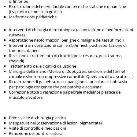
di linfonodi
Ricostruzione del nervo faciale con tecniche statiche e dinamiche
(trapianto di muscolo gracile)
Malformazioni pediatriche
Interventi di chirurgia dermatologica (asportazione di neoformazioni
cutanee)
Asportazione neoformazioni benigne o maligne dei tessuti molli
Interventi di ricostruzione con lembi/innesti post asportazione di
tumore cutaneo
Revisione e trattamento di cicatrici (post cesareo, post trauma,
cheloidi)
Trattamento delle cicatrici da ustione
Chirurgia della mano (Morbo di Dupuytren, sindrome del tunnel
carpale e sindromi compressive come il de Quervain, dito a scatto, …)
Ricostruzione di palpebra, naso, padiglione auricolare e labbra sia
per patologie congenite che per patologie acquisite
Correzione ptosi o retrazione palpebrale mediante plastica del
muscolo elevatore
Prime visite di chirurgia plastica
Mappatura nei (osservazione di lesioni pigmentate)
Visite di controllo e medicazioni
Rimozione dei punti di sutura