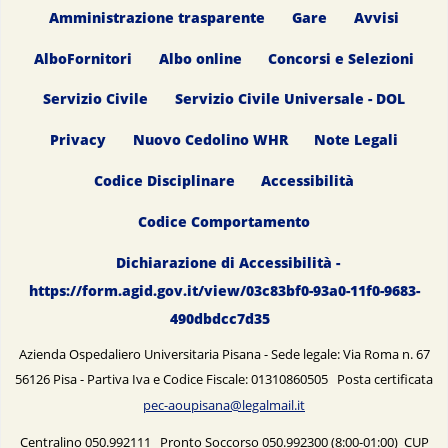
Amministrazione trasparente
Gare
Avvisi
AlboFornitori
Albo online
Concorsi e Selezioni
Servizio Civile
Servizio Civile Universale - DOL
Privacy
Nuovo Cedolino WHR
Note Legali
Codice Disciplinare
Accessibilità
Codice Comportamento
Dichiarazione di Accessibilità -
https://form.agid.gov.it/view/03c83bf0-93a0-11f0-9683-
490dbdcc7d35
Azienda Ospedaliero Universitaria Pisana - Sede legale: Via Roma n. 67
56126 Pisa - Partiva Iva e Codice Fiscale: 01310860505 Posta certificata
pec-aoupisana@legalmail.it
Centralino 050.992111 Pronto Soccorso 050.992300 (8:00-01:00) CUP