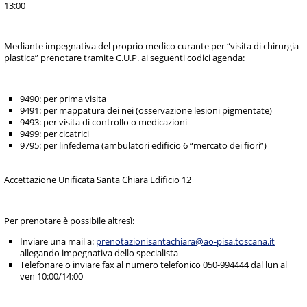
13:00
Mediante impegnativa del proprio medico curante per “visita di chirurgia
plastica”
prenotare tramite C.U.P.
ai seguenti codici agenda:
9490: per prima visita
9491: per mappatura dei nei (osservazione lesioni pigmentate)
9493: per visita di controllo o medicazioni
9499: per cicatrici
9795: per linfedema (ambulatori edificio 6 “mercato dei fiori”)
Accettazione Unificata Santa Chiara Edificio 12
Per prenotare è possibile altresì:
Inviare una mail a:
prenotazionisantachiara@ao-pisa.toscana.it
allegando impegnativa dello specialista
Telefonare o inviare fax al numero telefonico 050-994444 dal lun al
ven 10:00/14:00