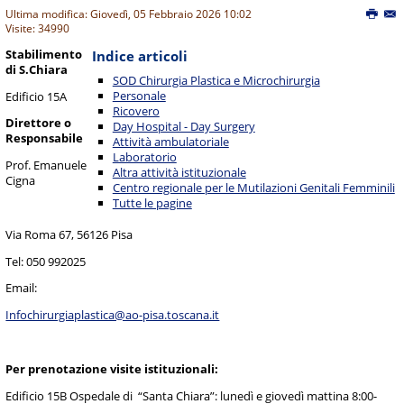
Ultima modifica: Giovedì, 05 Febbraio 2026 10:02
Visite: 34990
Stabilimento
Indice articoli
di S.Chiara
SOD Chirurgia Plastica e Microchirurgia
Personale
Edificio 15A
Ricovero
Direttore o
Day Hospital - Day Surgery
Responsabile
Attività ambulatoriale
Laboratorio
Prof. Emanuele
Altra attività istituzionale
Cigna
Centro regionale per le Mutilazioni Genitali Femminili
Tutte le pagine
Via Roma 67, 56126 Pisa
Tel: 050 992025
Email:
Infochirurgiaplastica@ao-pisa.toscana.it
Per prenotazione visite istituzionali:
Edificio 15B Ospedale di “Santa Chiara”: lunedì e giovedì mattina 8:00-