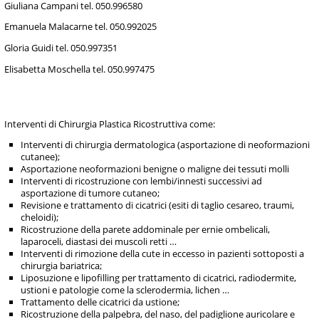
Giuliana Campani tel. 050.996580
Emanuela Malacarne tel. 050.992025
Gloria Guidi tel. 050.997351
Elisabetta Moschella tel. 050.997475
Interventi di Chirurgia Plastica Ricostruttiva come:
Interventi di chirurgia dermatologica (asportazione di neoformazioni
cutanee);
Asportazione neoformazioni benigne o maligne dei tessuti molli
Interventi di ricostruzione con lembi/innesti successivi ad
asportazione di tumore cutaneo;
Revisione e trattamento di cicatrici (esiti di taglio cesareo, traumi,
cheloidi);
Ricostruzione della parete addominale per ernie ombelicali,
laparoceli, diastasi dei muscoli retti …
Interventi di rimozione della cute in eccesso in pazienti sottoposti a
chirurgia bariatrica;
Liposuzione e lipofilling per trattamento di cicatrici, radiodermite,
ustioni e patologie come la sclerodermia, lichen …
Trattamento delle cicatrici da ustione;
Ricostruzione della palpebra, del naso, del padiglione auricolare e