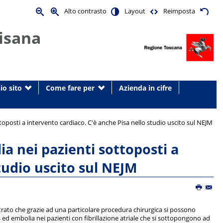
Alto contrasto
Layout
Reimposta
isana
io sito
Come fare per
Azienda in cifre
toposti a intervento cardiaco. C'è anche Pisa nello studio uscito sul NEJM
a nei pazienti sottoposti a
tudio uscito sul NEJM
trato che grazie ad una particolare procedura chirurgica si possono
us ed embolia nei pazienti con fibrillazione atriale che si sottopongono ad