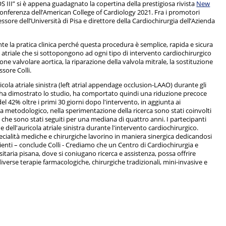
 III” si è appena guadagnato la copertina della prestigiosa rivista
New
conferenza dell’American College of Cardiology 2021. Fra i promotori
fessore dell’Università di Pisa e direttore della Cardiochirurgia dell’Azienda
e la pratica clinica perché questa procedura è semplice, rapida e sicura
one atriale che si sottopongono ad ogni tipo di intervento cardiochirurgico
e valvolare aortica, la riparazione della valvola mitrale, la sostituzione
ssore Colli.
icola atriale sinistra (left atrial appendage occlusion-LAAO) durante gli
e ha dimostrato lo studio, ha comportato quindi una riduzione precoce
del 42% oltre i primi 30 giorni dopo l'intervento, in aggiunta ai
ta metodologico, nella sperimentazione della ricerca sono stati coinvolti
si che sono stati seguiti per una mediana di quattro anni. I partecipanti
dell'auricola atriale sinistra durante l'intervento cardiochirurgico.
ecialità mediche e chirurgiche lavorino in maniera sinergica dedicandosi
azienti – conclude Colli - Crediamo che un Centro di Cardiochirurgia e
taria pisana, dove si coniugano ricerca e assistenza, possa offrire
diverse terapie farmacologiche, chirurgiche tradizionali, mini-invasive e