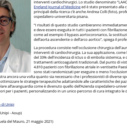
interventi cardiochirurgici. Lo studio denominato “LAAOS
England Journal of Medicine
ed è stato presentato alla 
principali della ricerca c’è anche Andrea Colli (foto), pro
ospedaliero-universitaria pisana.
“I risultati di questo studio cambieranno immediatament
e deve essere eseguita in tutti i pazienti con fibrillazi
come ad esempio il bypass aortocoronarico, la sostituzion
dell’aorta ascendente o dell’arco aortico”, spiega il profe
La procedura consiste nell'occlusione chirurgica dell'aur
interventi di cardiochirurgia. La sua applicazione, com
del 33% dell'incidenza di ictus o di embolia sistemica, e 
trattamenti anticoagulanti tradizionali. Dal punto di vis
4.810 pazienti con fibrillazione atriale in ventisette Pae
sono stati randomizzati per eseguire o meno l'occlusione 
ra ancora una volta quanto sia necessario che i professionisti di diverse sp
er ottimizzare le strategie terapeutiche adattandole alle caratteristiche dei p
are all’avanguardia come è divenuto quello dell’Azienda ospedaliero-universi
ori per i pazienti, personalizzando in un unico percorso di cura integrato le 
o di Unipi
 Unipi - Aoup)
uela del Mauro, 21 maggio 2021)