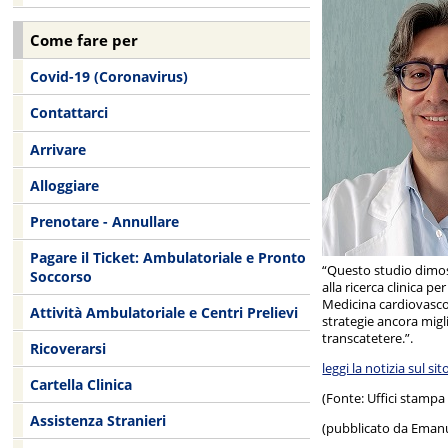
Come fare per
Covid-19 (Coronavirus)
Contattarci
Arrivare
Alloggiare
Prenotare - Annullare
Pagare il Ticket: Ambulatoriale e Pronto
“Questo studio dimost
Soccorso
alla ricerca clinica p
Medicina cardiovascol
Attività Ambulatoriale e Centri Prelievi
strategie ancora migli
transcatetere.”.
Ricoverarsi
leggi la notizia sul sit
Cartella Clinica
(Fonte: Uffici stampa
Assistenza Stranieri
(pubblicato da Eman