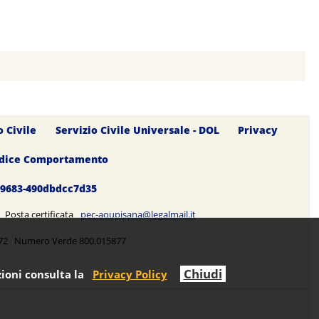
o Civile
Servizio Civile Universale - DOL
Privacy
dice Comportamento
0-9683-490dbdcc7d35
5 Posta certificata
pec-aoupisana@legalmail.it
5272 Numero Verde 800.015877
Chiudi
ioni consulta la
Privacy Policy