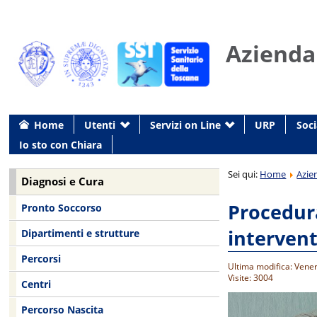
Azienda
Home
Utenti
Servizi on Line
URP
Soci
Io sto con Chiara
Sei qui:
Home
Azie
Diagnosi e Cura
Procedura
Pronto Soccorso
intervent
Dipartimenti e strutture
Percorsi
Ultima modifica: Vene
Visite: 3004
Centri
Percorso Nascita