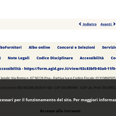
Indietro
Avanti
lboFornitori
Albo online
Concorsi e Selezioni
Servizi
R
Note Legali
Codice Disciplinare
Accessibilità
Co
ccessibilità - https://form.agid.gov.it/view/03c83bf0-93a0-11f
legale: Via Roma n. 67 56126 Pisa - Partiva Iva e Codice Fiscale: 0131086050
o Soccorso 050.992300 (8:00-01:00) CUP 050.995995 CUP Lib. Prof. 050.99
ecessari per il funzionamento del sito. Per maggiori informaz
Accesso alla intranet