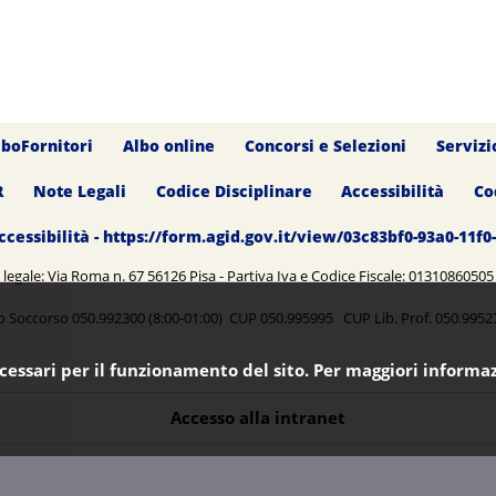
lboFornitori
Albo online
Concorsi e Selezioni
Servizi
R
Note Legali
Codice Disciplinare
Accessibilità
Co
ccessibilità - https://form.agid.gov.it/view/03c83bf0-93a0-11f
legale: Via Roma n. 67 56126 Pisa - Partiva Iva e Codice Fiscale: 0131086050
o Soccorso 050.992300 (8:00-01:00) CUP 050.995995 CUP Lib. Prof. 050.99
ecessari per il funzionamento del sito. Per maggiori informaz
Accesso alla intranet