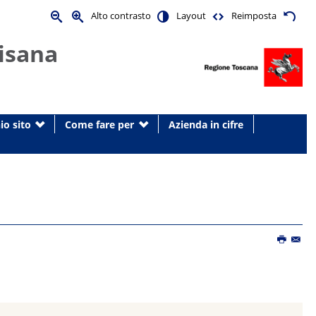
Alto contrasto
Layout
Reimposta
isana
io sito
Come fare per
Azienda in cifre