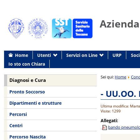
Azienda
Home
Utenti
Servizi on Line
URP
Soci
Io sto con Chiara
Sei qui:
Home
Conc
Diagnosi e Cura
- UU.OO.
Pronto Soccorso
Dipartimenti e strutture
Ultima modifica: Mart
Visite: 1299
Percorsi
Allegati:
Centri
bando pneumolog
Percorso Nascita