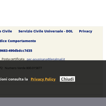
o Civile
Servizio Civile Universale - DOL
Privacy
dice Comportamento
0-9683-490dbdcc7d35
5 Posta certificata
pec-aoupisana@legalmail.it
5272 Numero Verde 800.015877
Chiudi
ioni consulta la
Privacy Policy