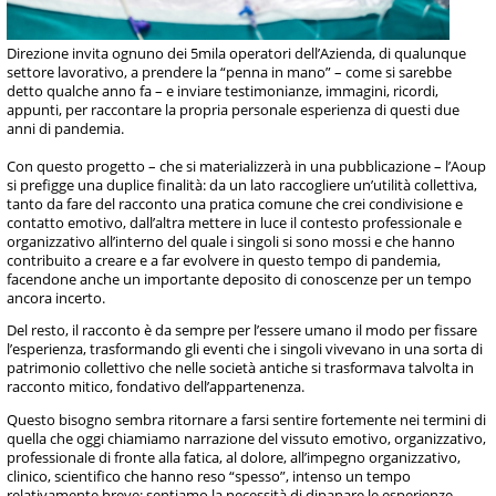
Direzione invita ognuno dei 5mila operatori dell’Azienda, di qualunque
settore lavorativo, a prendere la “penna in mano” – come si sarebbe
detto qualche anno fa – e inviare testimonianze, immagini, ricordi,
appunti, per raccontare la propria personale esperienza di questi due
anni di pandemia.
Con questo progetto – che si materializzerà in una pubblicazione – l’Aoup
si prefigge una duplice finalità: da un lato raccogliere un’utilità collettiva,
tanto da fare del racconto una pratica comune che crei condivisione e
contatto emotivo, dall’altra mettere in luce il contesto professionale e
organizzativo all’interno del quale i singoli si sono mossi e che hanno
contribuito a creare e a far evolvere in questo tempo di pandemia,
facendone anche un importante deposito di conoscenze per un tempo
ancora incerto.
Del resto, il racconto è da sempre per l’essere umano il modo per fissare
l’esperienza, trasformando gli eventi che i singoli vivevano in una sorta di
patrimonio collettivo che nelle società antiche si trasformava talvolta in
racconto mitico, fondativo dell’appartenenza.
Questo bisogno sembra ritornare a farsi sentire fortemente nei termini di
quella che oggi chiamiamo narrazione del vissuto emotivo, organizzativo,
professionale di fronte alla fatica, al dolore, all’impegno organizzativo,
clinico, scientifico che hanno reso “spesso”, intenso un tempo
relativamente breve: sentiamo la necessità di dipanare le esperienze