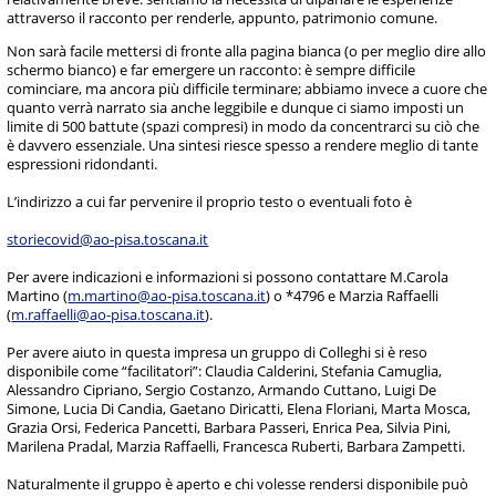
attraverso il racconto per renderle, appunto, patrimonio comune.
Non sarà facile mettersi di fronte alla pagina bianca (o per meglio dire allo
schermo bianco) e far emergere un racconto: è sempre difficile
cominciare, ma ancora più difficile terminare; abbiamo invece a cuore che
quanto verrà narrato sia anche leggibile e dunque ci siamo imposti un
limite di 500 battute (spazi compresi) in modo da concentrarci su ciò che
è davvero essenziale. Una sintesi riesce spesso a rendere meglio di tante
espressioni ridondanti.
L’indirizzo a cui far pervenire il proprio testo o eventuali foto è
storiecovid@ao-pisa.toscana.it
Per avere indicazioni e informazioni si possono contattare M.Carola
Martino (
m.martino@ao-pisa.toscana.it
) o *4796 e Marzia Raffaelli
(
m.raffaelli@ao-pisa.toscana.it
).
Per avere aiuto in questa impresa un gruppo di Colleghi si è reso
disponibile come “facilitatori”: Claudia Calderini, Stefania Camuglia,
Alessandro Cipriano, Sergio Costanzo, Armando Cuttano, Luigi De
Simone, Lucia Di Candia, Gaetano Diricatti, Elena Floriani, Marta Mosca,
Grazia Orsi, Federica Pancetti, Barbara Passeri, Enrica Pea, Silvia Pini,
Marilena Pradal, Marzia Raffaelli, Francesca Ruberti, Barbara Zampetti.
Naturalmente il gruppo è aperto e chi volesse rendersi disponibile può