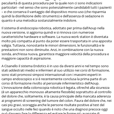
peculiarità di questa procedura per la quale non ci sono indicazioni
particolari - nel senso che sono potenzialmente candidabili tutti i pazienti
– e che conserva il vantaggio del dispositivo mono-uso (che risparmia
quindi la disinfezione dello strumento) e dell’assenza di sedazione in
quanto è una metodica sostanzialmente indolore.
Il sistema di endoscopia robotica, adottato per prima dall’Aoup nella
nuova versione, si aggiorna quindi e si rinnova con numerose
caratteristiche hardware e software. La nuova work station è diventata
molto più compatta al punto da poter essere trasportata in una apposita
valigia. Tuttavia, nonostante le minori dimensioni, le funzionalità e le
prestazioni non sono diminuite. Anzi, in combinazione con la nuova
sonda, anch’essa nuova, garantisce maggiore velocità della procedura e
maggiore capacità di aspirazione.
A Cisanello il sistema Endotics è in uso da diversi anni e nel tempo sono
stati addestrati medici e infermieri al suo utilizzo nei corsi di formazione,
sono stati promossi simposi internazionali con i massimi esperti in
campo endoscopico e si è recentemente conclusa la prima parte di un
corso di formazione rivolto al personale infermieristico dell’Aoup.
L’innovazione della colonscopia robotica è legata, oltreché alla sicurezza
(è un apparecchio monouso altamente flessibile) soprattutto al controllo
del dolore che, solitamente, è la causa principale della mancata aderenza
ai programmi di screening del tumore del colon. Paura del dolore che, nei
casi più gravi, scoraggia anche le persone risultate positive al test del
sangue occulto nelle feci quando è noto che una diagnosi precoce oggi
può davvero fare la differenza ed evitare le forme più avanzate di