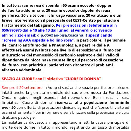
In tutto saranno resi disponibili 60 esami ecocolor doppler
dell’aorta addominale, 20 esami ecocolor doppler dei vasi
periferici, 20 visite con il chirurgo vascolare, 20 valutazioni e un
breve intervento con il personale del CEST-Centro per studio e
trattamento del tabagismo.
Per prenotazioni telefonare al n
050/996975 dalle 10 alle 13 dal lunedi al venerdi o scrivendo
all’indirizzo email:
dip.ctv@ao-pisa.toscana.it
specificando
“screening AAA ospedale bollino rosa”
.
In particolare, il personale
del Centro antifumo della Pneumologia, a partire dalle 9,
effettuerà esami (valutazione livello di esposizione al fumo con
misurazione del monossido di carbonio espirato e del livello di
dipendenza da nicotina) e counselling sul percorso di cessazione
del fumo, con priorità ai pazienti con riscontro di problemi
all’aorta addominale.
SPAZIO AL CUORE con l’iniziativa “CUORE DI DONNA”
Sempre il 29 settembre
in Aoup ci sarà anche spazio per il cuore – ricorre
infatti anche la giornata mondiale del cuore promossa da Fondazione
Onda e quindi, negli ospedali del network dei Bollini rosa, ci sarà
l’iniziativa “Cuore di donna”
riservata alla popolazione femminile
over 50
con offerta di prestazioni clinico-diagnostiche (consulti, visite ed
esami strumentali) per informare e sensibilizzare sulla prevenzione e cura
di alcune patologie.
Le malattie cardiovascolari rappresentano infatti la causa principale di
morte delle donne in tutto il mondo, registrando un tasso di mortalità