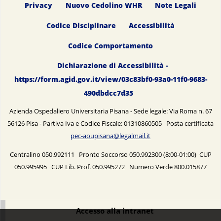
Privacy
Nuovo Cedolino WHR
Note Legali
Codice Disciplinare
Accessibilità
Codice Comportamento
Dichiarazione di Accessibilità -
https://form.agid.gov.it/view/03c83bf0-93a0-11f0-9683-
490dbdcc7d35
Azienda Ospedaliero Universitaria Pisana - Sede legale: Via Roma n. 67
56126 Pisa - Partiva Iva e Codice Fiscale: 01310860505 Posta certificata
pec-aoupisana@legalmail.it
Centralino 050.992111 Pronto Soccorso 050.992300 (8:00-01:00) CUP
050.995995 CUP Lib. Prof. 050.995272 Numero Verde 800.015877
Accesso alla intranet