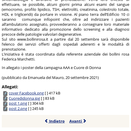
effettuare, se possibile, alcuni giorni prima alcuni esami del sangue
(emocromo, profilo lipidico, TSH, elettroliti, creatinina, colestrolo totale,
HDL e trigliceridi) da portare in visione. Al piano terra dell’Edificio 10 ci
saranno comunque infopoint che, oltre ad indirizzare i pazienti
all’ambulatorio assegnato, provvederanno a consegnare loro materiale
informativo dedicato alla promozione dello screening e alla diagnosi
precoce delle patologie valvolari degenerative.
Sul sito www.bollinirosa.it a partire dal 20 settembre sarà disponibile
l’elenco dei servizi offerti dagli ospedali aderenti e le modalità di
prenotazione.
L’iniziativa è stata coordinata dalla referente aziendale dei bollini rosa
Federica Marchetti.
In allegato i poster della campagna AAA e Cuore di Donna
(pubblicato da Emanuela del Mauro, 20 settembre 2021)
Allegati:
cover Facebook.png
[ ]
417 kB
Cuoredidonna.jpg
[ ]
83 kB
post 1.png
[ ]
304 kB
post 2.png
[ ]
245 kB
Indietro
Avanti