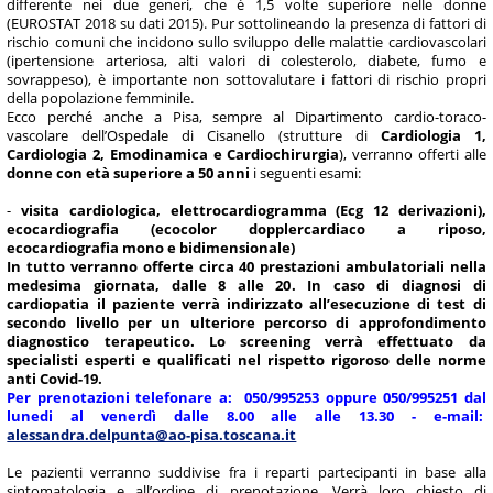
differente nei due generi, che è 1,5 volte superiore nelle donne
(EUROSTAT 2018 su dati 2015). Pur sottolineando la presenza di fattori di
rischio comuni che incidono sullo sviluppo delle malattie cardiovascolari
(ipertensione arteriosa, alti valori di colesterolo, diabete, fumo e
sovrappeso), è importante non sottovalutare i fattori di rischio propri
della popolazione femminile.
Ecco perché anche a Pisa, sempre al Dipartimento cardio-toraco-
vascolare dell’Ospedale di Cisanello (strutture di
Cardiologia 1,
Cardiologia 2, Emodinamica e Cardiochirurgia
), verranno offerti alle
donne con età superiore a 50 anni
i seguenti esami:
-
visita cardiologica, elettrocardiogramma (Ecg 12 derivazioni),
ecocardiografia (ecocolor dopplercardiaco a riposo,
ecocardiografia mono e bidimensionale)
In tutto verranno offerte circa 40 prestazioni ambulatoriali nella
medesima giornata, dalle 8 alle 20. In caso di diagnosi di
cardiopatia il paziente verrà indirizzato all’esecuzione di test di
secondo livello per un ulteriore percorso di approfondimento
diagnostico terapeutico. Lo screening verrà effettuato da
specialisti esperti e qualificati nel rispetto rigoroso delle norme
anti Covid-19.
Per prenotazioni telefonare a: 050/995253 oppure 050/995251 dal
lunedi al venerdì dalle 8.00 alle alle 13.30 - e-mail:
alessandra.delpunta@ao-pisa.toscana.it
Le pazienti verranno suddivise fra i reparti partecipanti in base alla
sintomatologia e all’ordine di prenotazione. Verrà loro chiesto di