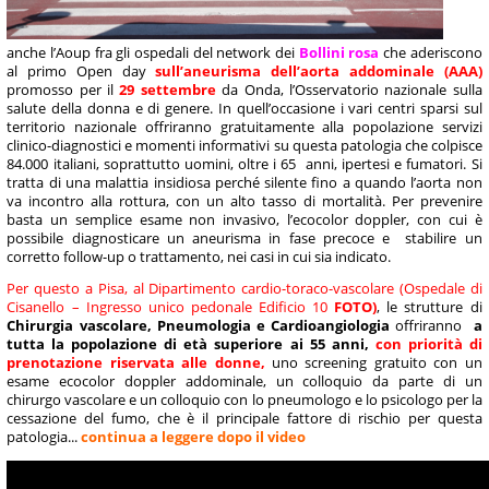
anche l’Aoup fra gli ospedali del network dei
Bollini rosa
che aderiscono
al primo Open day
sull’aneurisma dell’aorta addominale (AAA)
promosso per il
29 settembre
da Onda, l’Osservatorio nazionale sulla
salute della donna e di genere. In quell’occasione i vari centri sparsi sul
territorio nazionale offriranno gratuitamente alla popolazione servizi
clinico-diagnostici e momenti informativi su questa patologia che colpisce
84.000 italiani, soprattutto uomini, oltre i 65 anni, ipertesi e fumatori. Si
tratta di una malattia insidiosa perché silente fino a quando l’aorta non
va incontro alla rottura, con un alto tasso di mortalità. Per prevenire
basta un semplice esame non invasivo, l’ecocolor doppler, con cui è
possibile diagnosticare un aneurisma in fase precoce e stabilire un
corretto follow-up o trattamento, nei casi in cui sia indicato.
Per questo a Pisa, al Dipartimento cardio-toraco-vascolare (Ospedale di
Cisanello – Ingresso unico pedonale Edificio 10
FOTO)
, le strutture di
Chirurgia vascolare, Pneumologia e Cardioangiologia
offriranno
a
tutta la popolazione di età superiore ai 55 anni,
con priorità di
prenotazione riservata alle donne,
uno screening gratuito con un
esame ecocolor doppler addominale, un colloquio da parte di un
chirurgo vascolare e un colloquio con lo pneumologo e lo psicologo per la
cessazione del fumo, che è il principale fattore di rischio per questa
patologia...
continua a leggere dopo il video