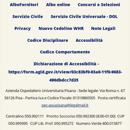
AlboFornitori
Albo online
Concorsi e Selezioni
Servizio Civile
Servizio Civile Universale - DOL
Privacy
Nuovo Cedolino WHR
Note Legali
Codice Disciplinare
Accessibilità
Codice Comportamento
Dichiarazione di Accessibilità -
https://form.agid.gov.it/view/03c83bf0-93a0-11f0-9683-
490dbdcc7d35
Azienda Ospedaliero Universitaria Pisana - Sede legale: Via Roma n. 67
56126 Pisa - Partiva Iva e Codice Fiscale: 01310860505 Posta certificata
pec-aoupisana@legalmail.it
Centralino 050.992111 Pronto Soccorso 050.992300 (8:00-01:00) CUP
050.995995 CUP Lib. Prof. 050.995272 Numero Verde 800.015877