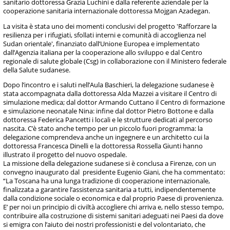
sanitario dottoressa Grazia Luchini e dalla referente aziendale per la
cooperazione sanitaria internazionale dottoressa Mojgan Azadegan.
La visita è stata uno dei momenti conclusivi del progetto 'Rafforzare la
resilienza per i rifugiati, sfollati interni e comunità di accoglienza nel
Sudan orientale', finanziato dall’Unione Europea e implementato
dall’Agenzia italiana per la cooperazione allo sviluppo e dal Centro
regionale di salute globale (Csg) in collaborazione con il Ministero federale
della Salute sudanese.
Dopo l’incontro e i saluti nell’Aula Baschieri, la delegazione sudanese è
stata accompagnata dalla dottoressa Alda Mazzei a visitare il Centro di
simulazione medica; dal dottor Armando Cuttano il Centro di formazione
e simulazione neonatale Nina: infine dal dottor Pietro Bottone e dalla
dottoressa Federica Pancetti i locali e le strutture dedicati al percorso
nascita. C’è stato anche tempo per un piccolo fuori programma: la
delegazione comprendeva anche un ingegnere e un architetto cui la
dottoressa Francesca Dinelli e la dottoressa Rossella Giunti hanno
illustrato il progetto del nuovo ospedale.
La missione della delegazione sudanese si è conclusa a Firenze, con un
convegno inaugurato dal presidente Eugenio Giani, che ha commentato:
“La Toscana ha una lunga tradizione di cooperazione internazionale,
finalizzata a garantire l’assistenza sanitaria a tutti, indipendentemente
dalla condizione sociale o economica e dal proprio Paese di provenienza.
E’ per noi un principio di civiltà accogliere chi arriva e, nello stesso tempo,
contribuire alla costruzione di sistemi sanitari adeguati nei Paesi da dove
si emigra con l’aiuto dei nostri professionisti e del volontariato, che