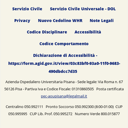
Servizio Civile
Servizio Civile Universale - DOL
Privacy
Nuovo Cedolino WHR
Note Legali
Codice Disciplinare
Accessibilità
Codice Comportamento
Dichiarazione di Accessibilità -
https://form.agid.gov.it/view/03c83bf0-93a0-11f0-9683-
490dbdcc7d35
Azienda Ospedaliero Universitaria Pisana - Sede legale: Via Roma n. 67
56126 Pisa - Partiva Iva e Codice Fiscale: 01310860505 Posta certificata
pec-aoupisana@legalmail.it
Centralino 050.992111 Pronto Soccorso 050.992300 (8:00-01:00) CUP
050.995995 CUP Lib. Prof. 050.995272 Numero Verde 800.015877