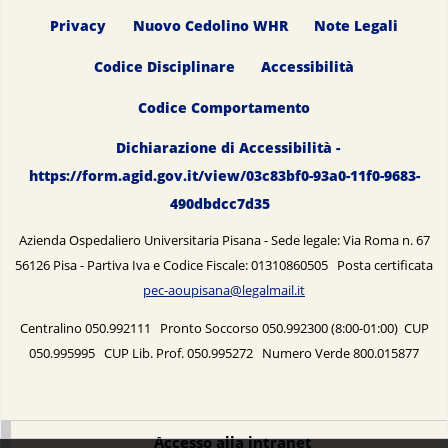
Privacy
Nuovo Cedolino WHR
Note Legali
Codice Disciplinare
Accessibilità
Codice Comportamento
Dichiarazione di Accessibilità -
https://form.agid.gov.it/view/03c83bf0-93a0-11f0-9683-
490dbdcc7d35
Azienda Ospedaliero Universitaria Pisana - Sede legale: Via Roma n. 67
56126 Pisa - Partiva Iva e Codice Fiscale: 01310860505 Posta certificata
pec-aoupisana@legalmail.it
Centralino 050.992111 Pronto Soccorso 050.992300 (8:00-01:00) CUP
050.995995 CUP Lib. Prof. 050.995272 Numero Verde 800.015877
Accesso alla intranet