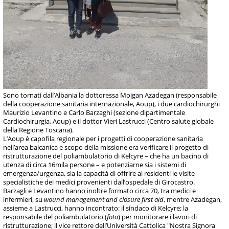
Sono tornati dall’Albania la dottoressa Mojgan Azadegan (responsabile
della cooperazione sanitaria internazionale, Aoup), i due cardiochirurghi
Maurizio Levantino e Carlo Barzaghi (sezione dipartimentale
Cardiochirurgia, Aoup) e il dottor Vieri Lastrucci (Centro salute globale
della Regione Toscana).
L’Aoup è capofila regionale per i progetti di cooperazione sanitaria
nell’area balcanica e scopo della missione era verificare il progetto di
ristrutturazione del poliambulatorio di Kelcyre – che ha un bacino di
utenza di circa 16mila persone – e potenziarne sia i sistemi di
emergenza/urgenza, sia la capacità di offrire ai residenti le visite
specialistiche dei medici provenienti dall’ospedale di Girocastro.
Barzagli e Levantino hanno inoltre formato circa 70, tra medici e
infermieri, su
wound management and closure first aid
, mentre Azadegan,
assieme a Lastrucci, hanno incontrato: il sindaco di Kelcyre; la
responsabile del poliambulatorio (
foto
) per monitorare i lavori di
ristrutturazione; il vice rettore dell’Università Cattolica "Nostra Signora