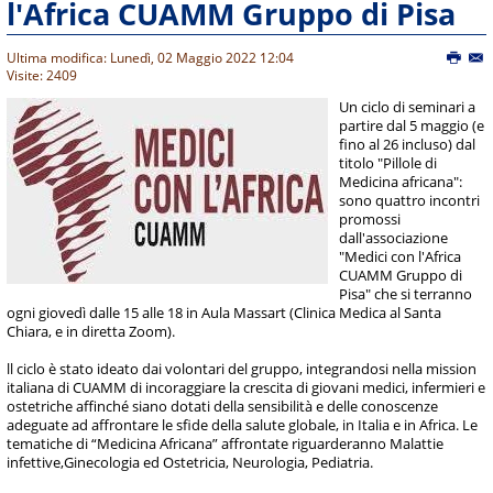
l'Africa CUAMM Gruppo di Pisa
Ultima modifica: Lunedì, 02 Maggio 2022 12:04
Visite: 2409
Un ciclo di seminari a
partire dal 5 maggio (e
fino al 26 incluso) dal
titolo "Pillole di
Medicina africana":
sono quattro incontri
promossi
dall'associazione
"Medici con l'Africa
CUAMM Gruppo di
Pisa" che si terranno
ogni giovedì dalle 15 alle 18 in Aula Massart (Clinica Medica al Santa
Chiara, e in diretta Zoom).
ll ciclo è stato ideato dai volontari del gruppo, integrandosi nella mission
italiana di CUAMM di incoraggiare la crescita di giovani medici, infermieri e
ostetriche affinché siano dotati della sensibilità e delle conoscenze
adeguate ad affrontare le sfide della salute globale, in Italia e in Africa. Le
tematiche di “Medicina Africana” affrontate riguarderanno Malattie
infettive,Ginecologia ed Ostetricia, Neurologia, Pediatria.