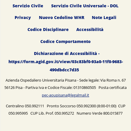
Servizio Civile
Servizio Civile Universale - DOL
Privacy
Nuovo Cedolino WHR
Note Legali
Codice Disciplinare
Accessibilità
Codice Comportamento
Dichiarazione di Accessibilità -
https://form.agid.gov.it/view/03c83bf0-93a0-11f0-9683-
490dbdcc7d35
Azienda Ospedaliero Universitaria Pisana - Sede legale: Via Roma n. 67
56126 Pisa - Partiva Iva e Codice Fiscale: 01310860505 Posta certificata
pec-aoupisana@legalmail.it
Centralino 050.992111 Pronto Soccorso 050.992300 (8:00-01:00) CUP
050.995995 CUP Lib. Prof. 050.995272 Numero Verde 800.015877