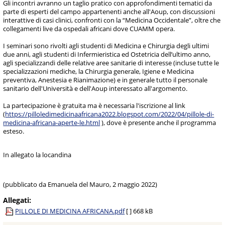
Gli incontri avranno un taglio pratico con approfondimenti tematici da
parte di esperti del campo appartenenti anche all'Aoup, con discussioni
interattive di casi clinici, confronti con la “Medicina Occidentale”, oltre che
collegamenti live da ospedali africani dove CUAMM opera.
I seminari sono rivolti agli studenti di Medicina e Chirurgia degli ultimi
due anni, agli studenti di Infermieristica ed Ostetricia dell’ultimo anno,
agli specializzandi delle relative aree sanitarie di interesse (incluse tutte le
specializzazioni mediche, la Chirurgia generale, Igiene e Medicina
preventiva, Anestesia e Rianimazione) e in generale tutto il personale
sanitario dell'Università e dell'Aoup interessato all'argomento.
La partecipazione è gratuita ma è necessaria l'iscrizione al link
(
https://pilloledimedicinaafricana2022.blogspot.com/2022/04/pillole-di-
medicina-africana-aperte-le.html
), dove è presente anche il programma
esteso.
In allegato la locandina
(pubblicato da Emanuela del Mauro, 2 maggio 2022)
Allegati:
PILLOLE DI MEDICINA AFRICANA.pdf
[ ]
668 kB