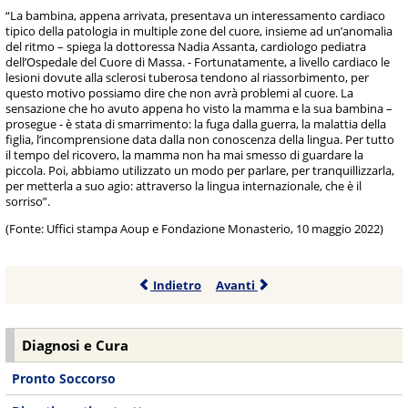
“La bambina, appena arrivata, presentava un interessamento cardiaco
tipico della patologia in multiple zone del cuore, insieme ad un’anomalia
del ritmo – spiega la dottoressa Nadia Assanta, cardiologo pediatra
dell’Ospedale del Cuore di Massa. - Fortunatamente, a livello cardiaco le
lesioni dovute alla sclerosi tuberosa tendono al riassorbimento, per
questo motivo possiamo dire che non avrà problemi al cuore. La
sensazione che ho avuto appena ho visto la mamma e la sua bambina –
prosegue - è stata di smarrimento: la fuga dalla guerra, la malattia della
figlia, l’incomprensione data dalla non conoscenza della lingua. Per tutto
il tempo del ricovero, la mamma non ha mai smesso di guardare la
piccola. Poi, abbiamo utilizzato un modo per parlare, per tranquillizzarla,
per metterla a suo agio: attraverso la lingua internazionale, che è il
sorriso”.
(Fonte: Uffici stampa Aoup e Fondazione Monasterio, 10 maggio 2022)
Indietro
Avanti
Diagnosi e Cura
Pronto Soccorso