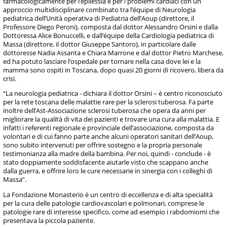
farmacologicamente per l’epilessia e per i problemi cardiaci con un
approccio multidisciplinare combinato tra l’équipe di Neurologia
pediatrica dell’Unità operativa di Pediatria dell’Aoup (direttore, il
Professore Diego Peroni), composta dal dottor Alessandro Orsini e dalla
Dottoressa Alice Bonuccelli, e dall’équipe della Cardiologia pediatrica di
Massa (direttore, il dottor Giuseppe Santoro), in particolare dalle
dottoresse Nadia Assanta e Chiara Marrone e dal dottor Pietro Marchese,
ed ha potuto lasciare l’ospedale per tornare nella casa dove lei e la
mamma sono ospiti in Toscana, dopo quasi 20 giorni di ricovero, libera da
crisi.
“La neurologia pediatrica - dichiara il dottor Orsini – è centro riconosciuto
per la rete toscana delle malattie rare per la sclerosi tuberosa. Fa parte
inoltre dell’Ast-Associazione sclerosi tuberosa che opera da anni per
migliorare la qualità di vita dei pazienti e trovare una cura alla malattia. E
infatti i referenti regionale e provinciale dell’associazione, composta da
volontari e di cui fanno parte anche alcuni operatori sanitari dell’Aoup,
sono subito intervenuti per offrire sostegno e la propria personale
testimonianza alla madre della bambina. Per noi, quindi - conclude - è
stato doppiamente soddisfacente aiutarle visto che scappano anche
dalla guerra, e offrire loro le cure necessarie in sinergia con i colleghi di
Massa”.
La Fondazione Monasterio è un centro di eccellenza e di alta specialità
per la cura delle patologie cardiovascolari e polmonari, comprese le
patologie rare di interesse specifico, come ad esempio i rabdomiomi che
presentava la piccola paziente.