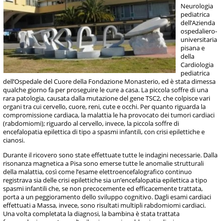
Neurologia
pediatrica
dell’Azienda
ospedaliero-
universitaria
pisana e
della
Cardiologia
pediatrica
dell’Ospedale del Cuore della Fondazione Monasterio, ed è stata dimessa
qualche giorno fa per proseguire le cure a casa. La piccola soffre di una
rara patologia, causata dalla mutazione del gene TSC2, che colpisce vari
organi tra cui cervello, cuore, reni, cute e occhi. Per quanto riguarda la
compromissione cardiaca, la malattia le ha provocato dei tumori cardiaci
(rabdomiomi); riguardo al cervello, invece, la piccola soffre di
encefalopatia epilettica di tipo a spasmi infantili, con crisi epilettiche e
cianosi.
Durante il ricovero sono state effettuate tutte le indagini necessarie. Dalla
risonanza magnetica a Pisa sono emerse tutte le anomalie strutturali
della malattia, così come l’esame elettroencefalografico continuo
registrava sia delle crisi epilettiche sia un’encefalopatia epilettica a tipo
spasmi infantili che, se non precocemente ed efficacemente trattata,
porta a un peggioramento dello sviluppo cognitivo. Dagli esami cardiaci
effettuati a Massa, invece, sono risultati multipli rabdomiomi cardiaci.
Una volta completata la diagnosi, la bambina è stata trattata