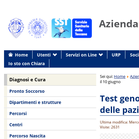
Azienda
Home
Utenti
Servizi on Line
URP
Soci
Io sto con Chiara
Sei qui:
Home
Azie
Diagnosi e Cura
il 10 giugno
Pronto Soccorso
Test geno
Dipartimenti e strutture
delle paz
Percorsi
Ultima modifica: Merc
Centri
Visite: 2631
Percorso Nascita