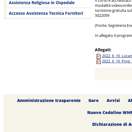
Il corso è accreditato
Assistenza Religiosa in Ospedale
modalità videoconfe
Iscrizione gratuita s
Accesso Assistenza Tecnica Fornitori
5022059
(Fonte: Segreteria Eve
In allegato il progra
Allegati:
2022_6_10_Locan
2022_6_10_Prog_
Amministrazione trasparente
Gare
Avvisi
A
Nuovo Cedolino WH
Dichiarazione di A