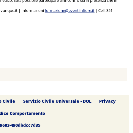
iomedico. Sarà possibile partecipare all’incontro sia in presenza che in
iovunque.it | Informazioni
formazione@eventiinfiore.it
| Cell. 351
o Civile
Servizio Civile Universale - DOL
Privacy
dice Comportamento
0-9683-490dbdcc7d35