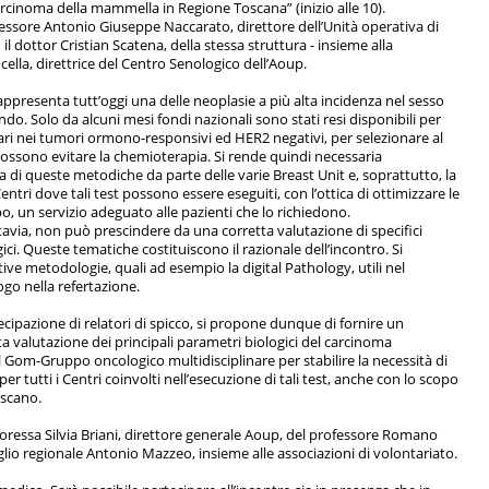
carcinoma della mammella in Regione Toscana” (inizio alle 10).
fessore Antonio Giuseppe Naccarato, direttore dell’Unità operativa di
l dottor Cristian Scatena, della stessa struttura - insieme alla
lla, direttrice del Centro Senologico dell’Aoup.
ppresenta tutt’oggi una delle neoplasie a più alta incidenza nel sesso
ndo. Solo da alcuni mesi fondi nazionali sono stati resi disponibili per
lari nei tumori ormono-responsivi ed HER2 negativi, per selezionare al
possono evitare la chemioterapia. Si rende quindi necessaria
di queste metodiche da parte delle varie Breast Unit e, soprattutto, la
entri dove tali test possono essere eseguiti, con l’ottica di ottimizzare le
po, un servizio adeguato alle pazienti che lo richiedono.
tuttavia, non può prescindere da una corretta valutazione di specifici
i. Queste tematiche costituiscono il razionale dell’incontro. Si
ve metodologie, quali ad esempio la digital Pathology, utili nel
go nella refertazione.
tecipazione di relatori di spicco, si propone dunque di fornire un
a valutazione dei principali parametri biologici del carcinoma
om-Gruppo oncologico multidisciplinare per stabilire la necessità di
 tutti i Centri coinvolti nell’esecuzione di tali test, anche con lo scopo
oscano.
ottoressa Silvia Briani, direttore generale Aoup, del professore Romano
glio regionale Antonio Mazzeo, insieme alle associazioni di volontariato.