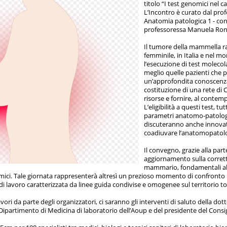
titolo “I test genomici nel 
L’Incontro è curato dal pro
Anatomia patologica 1 - con i
professoressa Manuela Ronce
Il tumore della mammella ra
femminile, in Italia e nel mo
l’esecuzione di test moleco
meglio quelle pazienti che 
un’approfondita conoscenza 
costituzione di una rete di C
risorse e fornire, al contem
L’eligibilità a questi test, 
parametri anatomo-patologic
discuteranno anche innovati
coadiuvare l’anatomopatolo
Il convegno, grazie alla par
aggiornamento sulla corrett
mammario, fondamentali al G
omici. Tale giornata rappresenterà altresì un prezioso momento di confronto per
di lavoro caratterizzata da linee guida condivise e omogenee sul territorio t
vori da parte degli organizzatori, ci saranno gli interventi di saluto della d
 Dipartimento di Medicina di laboratorio dell’Aoup e del presidente del Consi