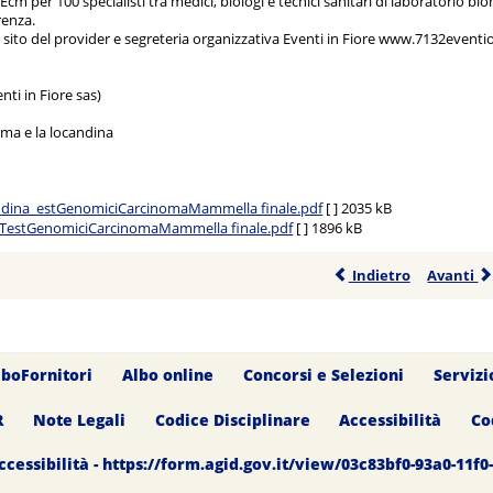
 Ecm per 100 specialisti tra medici, biologi e tecnici sanitari di laboratorio b
renza.
ul sito del provider e segreteria organizzativa Eventi in Fiore www.7132event
nti in Fiore sas)
mma e la locandina
dina_estGenomiciCarcinomaMammella finale.pdf
[ ]
2035 kB
TestGenomiciCarcinomaMammella finale.pdf
[ ]
1896 kB
Indietro
Avanti
lboFornitori
Albo online
Concorsi e Selezioni
Servizi
R
Note Legali
Codice Disciplinare
Accessibilità
Co
ccessibilità - https://form.agid.gov.it/view/03c83bf0-93a0-11f