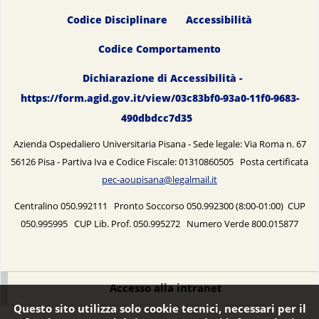
Codice Disciplinare
Accessibilità
Codice Comportamento
Dichiarazione di Accessibilità -
https://form.agid.gov.it/view/03c83bf0-93a0-11f0-9683-
490dbdcc7d35
Azienda Ospedaliero Universitaria Pisana - Sede legale: Via Roma n. 67
56126 Pisa - Partiva Iva e Codice Fiscale: 01310860505 Posta certificata
pec-aoupisana@legalmail.it
Centralino 050.992111 Pronto Soccorso 050.992300 (8:00-01:00) CUP
050.995995 CUP Lib. Prof. 050.995272 Numero Verde 800.015877
Accesso alla intranet
Questo sito utilizza solo cookie tecnici, necessari per il