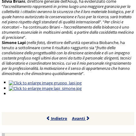
Silvia Briani
, direttore generale dell’Aoup, ha evidenziato come
“
l’accreditamento rappresenti in primo luogo una maggiore garanzia per la
collettività: i cittadini avranno la sicurezza che il loro materiale biologico, per il
quale hanno autorizzato la conservazione e l’uso per la ricerca, sarà trattato
nel pieno rispetto degli standard di qualità internazionali
”. “
Per clinici e
ricercatori
– ha continuato Briani –
l’accreditamento della biobanca è uno
strumento essenziale in moltissimi ambiti, a partire dalla cosiddetta medicina
di precisione
”.
Simone Lapi
(
nella foto
), direttore dell’unità operativa Biobanche, ha
tenuto a sottolineare come il risultato raggiunto sia “
frutto della
condivisione della progettualità con la direzione aziendale e di un impegno
costante profuso negli ultimi due anni da tutto il personale: dirigenti, tecnici
di laboratorio e coordinatore tecnico, cui va il mio personale ringraziamento
per la professionalità, la motivazione e il senso di appartenenza che hanno
dimostrato e che dimostrano quotidianamente
”.
Indietro
Avanti