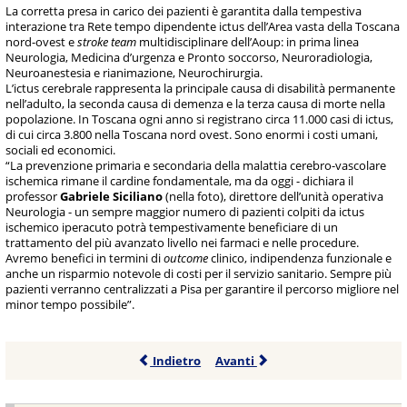
La corretta presa in carico dei pazienti è garantita dalla tempestiva
interazione tra Rete tempo dipendente ictus dell’Area vasta della Toscana
nord-ovest e
stroke team
multidisciplinare dell’Aoup: in prima linea
Neurologia, Medicina d’urgenza e Pronto soccorso, Neuroradiologia,
Neuroanestesia e rianimazione, Neurochirurgia.
L’ictus cerebrale rappresenta la principale causa di disabilità permanente
nell’adulto, la seconda causa di demenza e la terza causa di morte nella
popolazione. In Toscana ogni anno si registrano circa 11.000 casi di ictus,
di cui circa 3.800 nella Toscana nord ovest. Sono enormi i costi umani,
sociali ed economici.
“La prevenzione primaria e secondaria della malattia cerebro-vascolare
ischemica rimane il cardine fondamentale, ma da oggi - dichiara il
professor
Gabriele Siciliano
(nella foto), direttore dell’unità operativa
Neurologia - un sempre maggior numero di pazienti colpiti da ictus
ischemico iperacuto potrà tempestivamente beneficiare di un
trattamento del più avanzato livello nei farmaci e nelle procedure.
Avremo benefici in termini di
outcome
clinico, indipendenza funzionale e
anche un risparmio notevole di costi per il servizio sanitario. Sempre più
pazienti verranno centralizzati a Pisa per garantire il percorso migliore nel
minor tempo possibile”.
Indietro
Avanti