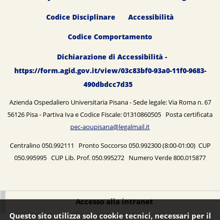
Codice Disciplinare
Accessibilità
Codice Comportamento
Dichiarazione di Accessibilità -
https://form.agid.gov.it/view/03c83bf0-93a0-11f0-9683-
490dbdcc7d35
Azienda Ospedaliero Universitaria Pisana - Sede legale: Via Roma n. 67
56126 Pisa - Partiva Iva e Codice Fiscale: 01310860505 Posta certificata
pec-aoupisana@legalmail.it
Centralino 050.992111 Pronto Soccorso 050.992300 (8:00-01:00) CUP
050.995995 CUP Lib. Prof. 050.995272 Numero Verde 800.015877
Accesso alla intranet
Questo sito utilizza solo cookie tecnici, necessari per il