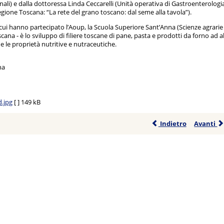
ali) e dalla dottoressa Linda Ceccarelli (Unità operativa di Gastroenterologia
gione Toscana: “La rete del grano toscano: dal seme alla tavola”).
cui hanno partecipato l’Aoup, la Scuola Superiore Sant’Anna (Scienze agrarie e 
oscana - è lo sviluppo di filiere toscane di pane, pasta e prodotti da forno ad 
 le proprietà nutritive e nutraceutiche.
na
d.jpg
[ ]
149 kB
Indietro
Avanti