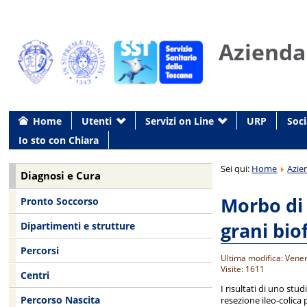
Azienda
Home
Utenti
Servizi on Line
URP
Soci
Io sto con Chiara
Sei qui:
Home
Azie
Diagnosi e Cura
Morbo di 
Pronto Soccorso
grani biof
Dipartimenti e strutture
Percorsi
Ultima modifica: Vene
Visite: 1611
Centri
I risultati di uno stu
Percorso Nascita
resezione ileo-colica