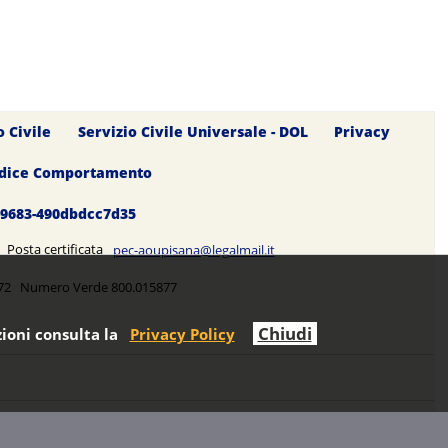
o Civile
Servizio Civile Universale - DOL
Privacy
dice Comportamento
0-9683-490dbdcc7d35
5 Posta certificata
pec-aoupisana@legalmail.it
5272 Numero Verde 800.015877
Chiudi
ioni consulta la
Privacy Policy