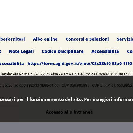
lboFornitori
Albo online
Concorsi e Selezioni
Servizi
R
Note Legali
Codice Disciplinare
Accessibilità
Co
ccessibilità - https://form.agid.gov.it/view/03c83bf0-93a0-11f
legale: Via Roma n. 67 56126 Pisa - Partiva Iva e Codice Fiscale: 0131086050
o Soccorso 050.992300 (8:00-01:00) CUP 050.995995 CUP Lib. Prof. 050.99
ecessari per il funzionamento del sito. Per maggiori informaz
Accesso alla intranet