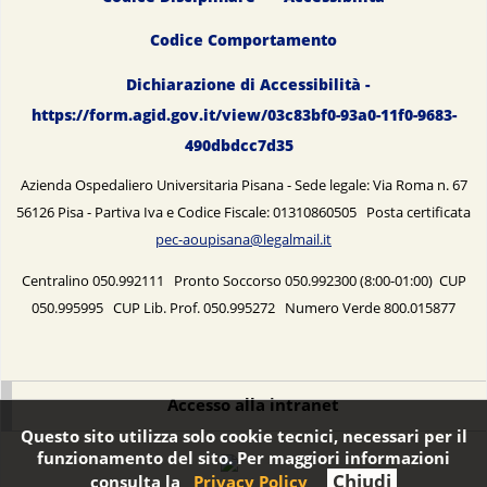
Codice Comportamento
Dichiarazione di Accessibilità -
https://form.agid.gov.it/view/03c83bf0-93a0-11f0-9683-
490dbdcc7d35
Azienda Ospedaliero Universitaria Pisana - Sede legale: Via Roma n. 67
56126 Pisa - Partiva Iva e Codice Fiscale: 01310860505 Posta certificata
pec-aoupisana@legalmail.it
Centralino 050.992111 Pronto Soccorso 050.992300 (8:00-01:00) CUP
050.995995 CUP Lib. Prof. 050.995272 Numero Verde 800.015877
Accesso alla intranet
Questo sito utilizza solo cookie tecnici, necessari per il
funzionamento del sito. Per maggiori informazioni
Chiudi
consulta la
Privacy Policy