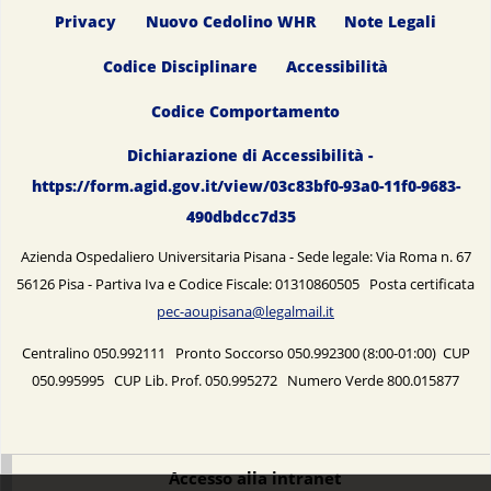
Privacy
Nuovo Cedolino WHR
Note Legali
Codice Disciplinare
Accessibilità
Codice Comportamento
Dichiarazione di Accessibilità -
https://form.agid.gov.it/view/03c83bf0-93a0-11f0-9683-
490dbdcc7d35
Azienda Ospedaliero Universitaria Pisana - Sede legale: Via Roma n. 67
56126 Pisa - Partiva Iva e Codice Fiscale: 01310860505 Posta certificata
pec-aoupisana@legalmail.it
Centralino 050.992111 Pronto Soccorso 050.992300 (8:00-01:00) CUP
050.995995 CUP Lib. Prof. 050.995272 Numero Verde 800.015877
Accesso alla intranet