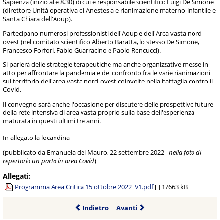
Sapienza (inizio alle 8.30) di cui è responsabile scientifico Luigi De Simone
(direttore Unità operativa di Anestesia e rianimazione materno-infantile e
Santa Chiara dell'Aoup).
Partecipano numerosi professionisti dell'Aoup e dell'Area vasta nord-
ovest (nel comitato scientifico Alberto Baratta, lo stesso De Simone,
Francesco Forfori, Fabio Guarracino e Paolo Roncucci).
Si parlerà delle strategie terapeutiche ma anche organizzative messe in
atto per affrontare la pandemia e del confronto fra le varie rianimazioni
sul territorio dell'area vasta nord-ovest coinvolte nella battaglia contro il
Covid.
Il convegno sarà anche l'occasione per discutere delle prospettive future
della rete intensiva di area vasta proprio sulla base dell'esperienza
maturata in questi ultimi tre anni.
In allegato la locandina
(pubblicato da Emanuela del Mauro, 22 settembre 2022 -
nella foto di
repertorio un parto in area Covid
)
Allegati:
Programma Area Critica 15 ottobre 2022_V1.pdf
[ ]
17663 kB
Indietro
Avanti