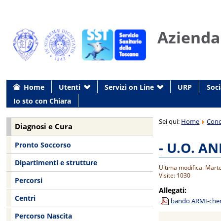
Azienda
Home
Utenti
Servizi on Line
URP
Soci
Io sto con Chiara
Sei qui:
Home
Conc
Diagnosi e Cura
- U.O. A
Pronto Soccorso
Dipartimenti e strutture
Ultima modifica: Mart
Visite: 1030
Percorsi
Allegati:
Centri
bando ARMI-chemo
Percorso Nascita