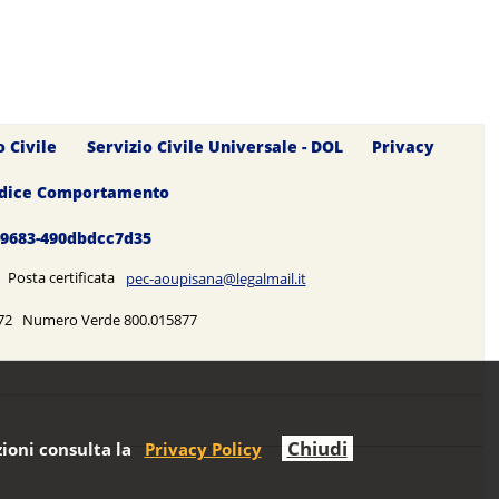
o Civile
Servizio Civile Universale - DOL
Privacy
dice Comportamento
0-9683-490dbdcc7d35
5 Posta certificata
pec-aoupisana@legalmail.it
5272 Numero Verde 800.015877
Chiudi
ioni consulta la
Privacy Policy