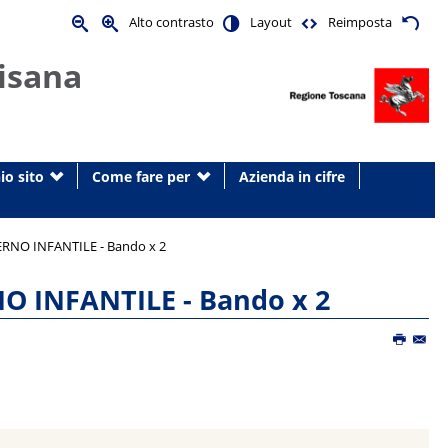
Alto contrasto
Layout
Reimposta
isana
io sito
Come fare per
Azienda in cifre
ERNO INFANTILE - Bando x 2
O INFANTILE - Bando x 2