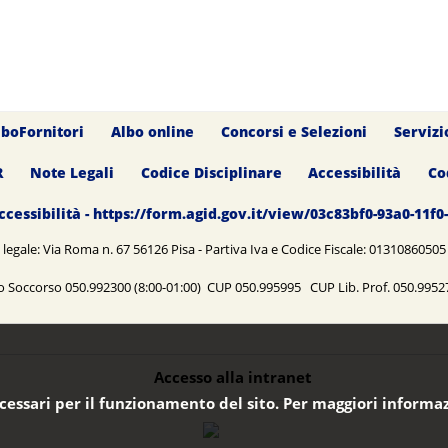
lboFornitori
Albo online
Concorsi e Selezioni
Servizi
R
Note Legali
Codice Disciplinare
Accessibilità
Co
ccessibilità - https://form.agid.gov.it/view/03c83bf0-93a0-11f
legale: Via Roma n. 67 56126 Pisa - Partiva Iva e Codice Fiscale: 0131086050
o Soccorso 050.992300 (8:00-01:00) CUP 050.995995 CUP Lib. Prof. 050.99
Accesso alla intranet
ecessari per il funzionamento del sito. Per maggiori informaz