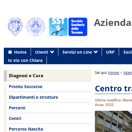
Azienda
Home
Utenti
Servizi on Line
URP
Soci
Io sto con Chiara
Sei qui:
Home
Azie
Diagnosi e Cura
Centro tr
Pronto Soccorso
Dipartimenti e strutture
Ultima modifica: Mart
Visite: 3525
Percorsi
Centri
Percorso Nascita