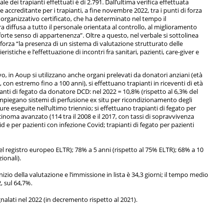
le dei trapianti effettuati è di 2.791. Dall’ultima verifica effettuata
accreditante per i trapianti, a fine novembre 2022, tra i punti di forza
 organizzativo certificato, che ha determinato nel tempo il
 diffusa a tutto il personale orientata al controllo, al miglioramento
orte senso di appartenenza”. Oltre a questo, nel verbale si sottolinea
forza “la presenza di un sistema di valutazione strutturato delle
stiche e l’effettuazione di incontri fra sanitari, pazienti, care-giver e
, in Aoup si utilizzano anche organi prelevati da donatori anziani (età
 con estremo fino a 100 anni), si effettuano trapianti in riceventi di età
ianti di fegato da donatore DCD: nel 2022 = 10,8% (rispetto al 6,3% del
 impiegano sistemi di perfusione ex situ per ricondizionamento degli
re eseguite nell’ultimo triennio; si effettuano trapianti di fegato per
cinoma avanzato (114 tra il 2008 e il 2017, con tassi di sopravvivenza
id e per pazienti con infezione Covid; trapianti di fegato per pazienti
 del registro europeo ELTR); 78% a 5 anni (rispetto al 75% ELTR); 68% a 10
ionali).
zio della valutazione e l’immissione in lista è 34,3 giorni; il tempo medio
2, sul 64,7%.
gnalati nel 2022 (in decremento rispetto al 2021).