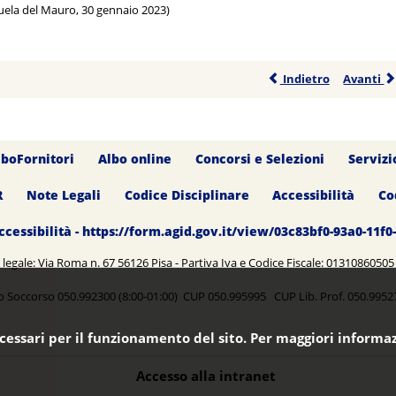
ela del Mauro, 30 gennaio 2023)
Indietro
Avanti
lboFornitori
Albo online
Concorsi e Selezioni
Servizi
R
Note Legali
Codice Disciplinare
Accessibilità
Co
ccessibilità - https://form.agid.gov.it/view/03c83bf0-93a0-11f
legale: Via Roma n. 67 56126 Pisa - Partiva Iva e Codice Fiscale: 0131086050
o Soccorso 050.992300 (8:00-01:00) CUP 050.995995 CUP Lib. Prof. 050.99
ecessari per il funzionamento del sito. Per maggiori informaz
Accesso alla intranet