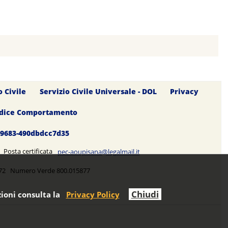
o Civile
Servizio Civile Universale - DOL
Privacy
dice Comportamento
0-9683-490dbdcc7d35
5 Posta certificata
pec-aoupisana@legalmail.it
5272 Numero Verde 800.015877
Chiudi
ioni consulta la
Privacy Policy