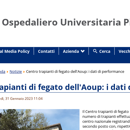
 Ospedaliero Universitaria P
al Media Policy
Contatti
Azienda
Cerca
Vecch
nda
Notizie
Centro trapianti di fegato dell'Aoup: i dati di performance
apianti di fegato dell'Aoup: i dat
edì, 31 Gennaio 2023 11:04
Il Centro trapianti di fegato 
numero di trapianti effettuat
centro nazionale registrando
secondo posto con, rispetti