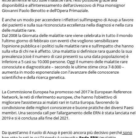
letteralmente le luci sulle malattie rare, reso possibile grazie alla
disponibilità e all’interessamento dell’arcivescovo di Pisa monsignor
Giovanni Paolo Benotto e dell’Opera Primaziale.
È anche un modo per accendere i riflettori sull’impegno di Aoup a favore
dei pazienti e sulla sua riconosciuta eccellenza nella diagnosi e nella cura
delle malattie rare.
Dal 2008 la Giornata delle malattie rare viene celebrata in tutto il mondo
l’ultimo giorno di febbraio con eventi che vogliono sensibilizzare
l’opinione pubblica e i politici sulle malattie rare e sull’impatto che hanno
sulla vita di chi ne è affetto. Una malattia si definisce rara quando la sua
prevalenza (cioè il numero di casi presenti su una data popolazione) è
inferiore a 5 casi su 10.000 persone. Oggi il numero delle malattie rare
conosciute e diagnosticate – secondo le ultime stime circa 7-8.000 –
aumenta in modo esponenziale con l'avanzare delle conoscenze
scientifiche e della ricerca genetica.
La Commissione Europea ha promosso nel 2017 le European Reference
Network, le reti di riferimento europee, che hanno l’obiettivo di
migliorare l’assistenza ai malati rari in tutta Europa, favorendo la
condivisione delle migliori conoscenze e buone pratiche dei diversi Paesi
membri. Una seconda call per l’allargamento delle ERN è stata lanciata nel
2019 e si è conclusa alla fine del 2021.
Da quest’anno il ruolo di Aoup è perciò ancora più decisivo perché
sono
ben otto le reti in cui l’Azienda è coinvolta
:
Endo-ERN
(malattie