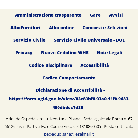
Amministrazione trasparente
Gare
Avvisi
AlboFornitori
Albo online
Concorsi e Selezioni
Servizio Civile
Servizio Civile Universale - DOL
Privacy
Nuovo Cedolino WHR
Note Legali
Codice Disciplinare
Accessibilità
Codice Comportamento
Dichiarazione di Accessibilità -
https://form.agid.gov.it/view/03c83bf0-93a0-11f0-9683-
490dbdcc7d35
Azienda Ospedaliero Universitaria Pisana - Sede legale: Via Roma n. 67
56126 Pisa - Partiva Iva e Codice Fiscale: 01310860505 Posta certificata
pec-aoupisana@legalmail.it