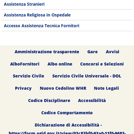
Assistenza Stranieri
Assistenza Religiosa in Ospedale
Accesso Assistenza Tecnica Fornitori
Amministrazione trasparente
Gare
Avvisi
AlboFornitori
Albo online
Concorsi e Selezioni
Servizio Civile
Servizio Civile Universale - DOL
Privacy
Nuovo Cedolino WHR
Note Legali
Codice Disciplinare
Accessibilità
Codice Comportamento
Dichiarazione di Accessibilità -
https://form.agid.gov.it/view/03c83bf0-93a0-11f0-9683-