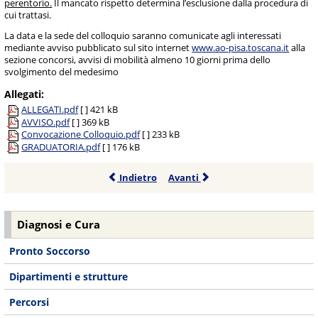
perentorio.
Il mancato rispetto determina l’esclusione dalla procedura di
cui trattasi.
La data e la sede del colloquio saranno comunicate agli interessati
mediante avviso pubblicato sul sito internet
www.ao-pisa.toscana.it
alla
sezione concorsi, avvisi di mobilità almeno 10 giorni prima dello
svolgimento del medesimo
Allegati:
ALLEGATI.pdf
[ ]
421 kB
AVVISO.pdf
[ ]
369 kB
Convocazione Colloquio.pdf
[ ]
233 kB
GRADUATORIA.pdf
[ ]
176 kB
Indietro
Avanti
Diagnosi e Cura
Pronto Soccorso
Dipartimenti e strutture
Percorsi