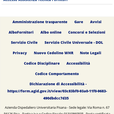
Amministrazione trasparente
Gare
Avvisi
AlboFornitori
Albo online
Concorsi e Selezioni
Servizio Civile
Servizio Civile Universale - DOL
Privacy
Nuovo Cedolino WHR
Note Legali
Codice Disciplinare
Accessibilità
Codice Comportamento
Dichiarazione di Accessibilità -
https://form.agid.gov.it/view/03c83bf0-93a0-11f0-9683-
490dbdcc7d35
Azienda Ospedaliero Universitaria Pisana - Sede legale: Via Roma n. 67
56126 Pisa - Partiva Iva e Codice Fiscale: 01310860505 Posta certificata