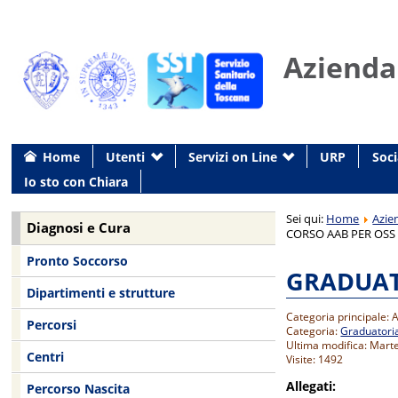
Azienda
Home
Utenti
Servizi on Line
URP
Soci
Io sto con Chiara
Sei qui:
Home
Azie
Diagnosi e Cura
CORSO AAB PER OSS 
Pronto Soccorso
GRADUATO
Dipartimenti e strutture
Categoria principale: A
Percorsi
Categoria:
Graduatori
Ultima modifica: Mart
Centri
Visite: 1492
Allegati:
Percorso Nascita