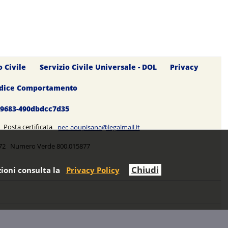
o Civile
Servizio Civile Universale - DOL
Privacy
dice Comportamento
0-9683-490dbdcc7d35
5 Posta certificata
pec-aoupisana@legalmail.it
5272 Numero Verde 800.015877
Chiudi
ioni consulta la
Privacy Policy