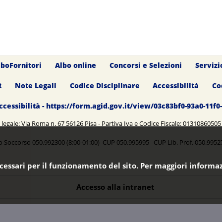
lboFornitori
Albo online
Concorsi e Selezioni
Servizi
R
Note Legali
Codice Disciplinare
Accessibilità
Co
ccessibilità - https://form.agid.gov.it/view/03c83bf0-93a0-11f
legale: Via Roma n. 67 56126 Pisa - Partiva Iva e Codice Fiscale: 0131086050
o Soccorso 050.992300 (8:00-01:00) CUP 050.995995 CUP Lib. Prof. 050.99
ecessari per il funzionamento del sito. Per maggiori informaz
Accesso alla intranet