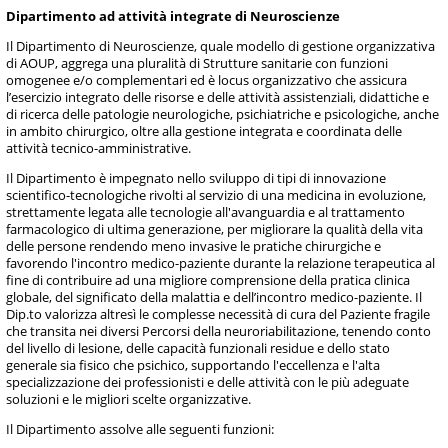
Dipartimento ad attività integrate di Neuroscienze
Il Dipartimento di Neuroscienze, quale modello di gestione organizzativa
di AOUP, aggrega una pluralità di Strutture sanitarie con funzioni
omogenee e/o complementari ed è locus organizzativo che assicura
l’esercizio integrato delle risorse e delle attività assistenziali, didattiche e
di ricerca delle patologie neurologiche, psichiatriche e psicologiche, anche
in ambito chirurgico, oltre alla gestione integrata e coordinata delle
attività tecnico-amministrative.
Il Dipartimento è impegnato nello sviluppo di tipi di innovazione
scientifico-tecnologiche rivolti al servizio di una medicina in evoluzione,
strettamente legata alle tecnologie all'avanguardia e al trattamento
farmacologico di ultima generazione, per migliorare la qualità della vita
delle persone rendendo meno invasive le pratiche chirurgiche e
favorendo l'incontro medico-paziente durante la relazione terapeutica al
fine di contribuire ad una migliore comprensione della pratica clinica
globale, del significato della malattia e dell’incontro medico-paziente. Il
Dip.to valorizza altresì le complesse necessità di cura del Paziente fragile
che transita nei diversi Percorsi della neuroriabilitazione, tenendo conto
del livello di lesione, delle capacità funzionali residue e dello stato
generale sia fisico che psichico, supportando l'eccellenza e l'alta
specializzazione dei professionisti e delle attività con le più adeguate
soluzioni e le migliori scelte organizzative.
Il Dipartimento assolve alle seguenti funzioni: