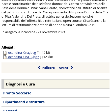
pace e coordinatrice del "Telefono donna" del Centro antiviolenza della
Casa della Donna di Pisa; Ivana Cerato, ricercatrice dell'Istituto di scienze
del patrimonio culturale del Cnr e presidente di Impresa Donna della Cna
di Pisa; Valentina Del Prete, direttrice generale Seacom nonché
responsabile dell'offerta Rios-rete italiana open source. Ci sarà anche la
lettura di testimonianze e storie di donne a cura di Andrea Colzi.
In allegato la locandina - 21 novembre 2023
Allegati:
locandina_Cna.jpeg
[ ]
112 kB
locandina_Cna_2.jpeg
[ ]
123 kB
Indietro
Avanti
Diagnosi e Cura
Pronto Soccorso
Dipartimenti e strutture
Percorsi