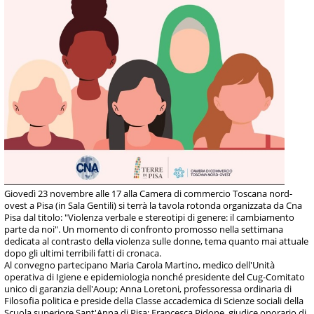
Giovedì 23 novembre alle 17 alla Camera di commercio Toscana nord-
ovest a Pisa (in Sala Gentili) si terrà la tavola rotonda organizzata da Cna
Pisa dal titolo: "Violenza verbale e stereotipi di genere: il cambiamento
parte da noi". Un momento di confronto promosso nella settimana
dedicata al contrasto della violenza sulle donne, tema quanto mai attuale
dopo gli ultimi terribili fatti di cronaca.
Al convegno partecipano Maria Carola Martino, medico dell'Unità
operativa di Igiene e epidemiologia nonché presidente del Cug-Comitato
unico di garanzia dell'Aoup; Anna Loretoni, professoressa ordinaria di
Filosofia politica e preside della Classe accademica di Scienze sociali della
Scuola superiore Sant'Anna di Pisa; Francesca Pidone, giudice onorario di