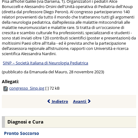
Pisa all’hotel Galilei (via Darsena, 1). Organizzatori i pediatri Alice
Bonuccelli e Alessandro Orsini dell'Unità operativa di Pediatria dell'Aoup
(diretta dal professore Diego Peroni). Al congresso parteciperanno 140
relatori provenienti da tutto il mondo che tratteranno tutti gli argomenti
della neurologia pediatrica, dall’epilessia alle malattie mitocondriali alle
malattie neuromuscolari e malattie rare. Si tratta di un'occasione di
crescita e scambio culturale fra professionisti, specializzandi e studenti -
sono stati inviati oltre 120 contributi scientifici (poster e presentazioni) da
moltissimi Paesi oltre all'Italia - ed è prevista anche la partecipazione
dell’assessora regionale all’istruzione, rapporti con Università e ricerca
scientifica Alessandra Nardini.
SINP – Società Italiana di Neurologia Pediatrica
(pubblicato da Emanuela del Mauro, 28 novembre 2023)
Allegati:
congresso_Sinp.jpg
[ ]
72 kB
Indietro
Avanti
Diagnosi e Cura
Pronto Soccorso