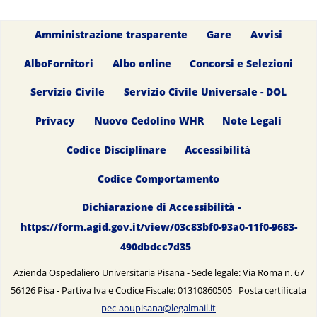
Amministrazione trasparente
Gare
Avvisi
AlboFornitori
Albo online
Concorsi e Selezioni
Servizio Civile
Servizio Civile Universale - DOL
Privacy
Nuovo Cedolino WHR
Note Legali
Codice Disciplinare
Accessibilità
Codice Comportamento
Dichiarazione di Accessibilità -
https://form.agid.gov.it/view/03c83bf0-93a0-11f0-9683-
490dbdcc7d35
Azienda Ospedaliero Universitaria Pisana - Sede legale: Via Roma n. 67
56126 Pisa - Partiva Iva e Codice Fiscale: 01310860505 Posta certificata
pec-aoupisana@legalmail.it