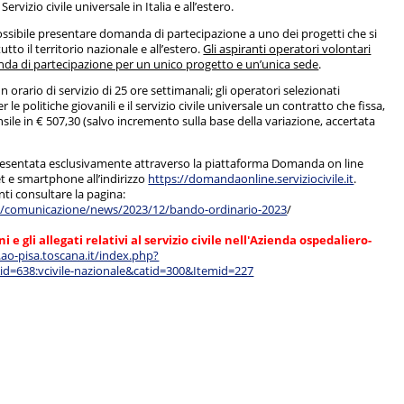
ervizio civile universale in Italia e all’estero.
possibile presentare domanda di partecipazione a uno dei progetti che si
tutto il territorio nazionale e all’estero.
Gli aspiranti operatori volontari
a di partecipazione per un unico progetto e un’unica sede
.
n orario di servizio di 25 ore settimanali; gli operatori selezionati
le politiche giovanili e il servizio civile universale un contratto che fissa,
ensile in € 507,30 (salvo incremento sulla base della variazione, accertata
esentata esclusivamente attraverso la piattaforma Domanda on line
et e smartphone all’indirizzo
https://domandaonline.serviziocivile.it
.
i consultare la pagina:
.it/comunicazione/news/2023/12/bando-ordinario-2023
/
 e gli allegati relativi al servizio civile nell'Azienda ospedaliero-
ao-pisa.toscana.it/index.php?
d=638:vcivile-nazionale&catid=300&Itemid=227