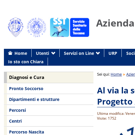
Azienda
Home
Utenti
Servizi on Line
URP
Soci
Io sto con Chiara
Sei qui:
Home
Azie
Diagnosi e Cura
Al via la 
Pronto Soccorso
Progetto
Dipartimenti e strutture
Percorsi
Ultima modifica: Vene
Visite: 1752
Centri
Percorso Nascita