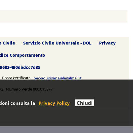
o Civile
Servizio Civile Universale - DOL
Privacy
dice Comportamento
0-9683-490dbdcc7d35
5 Posta certificata
pec-aoupisana@legalmail.it
5272 Numero Verde 800.015877
Chiudi
ioni consulta la
Privacy Policy