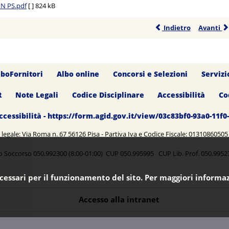
IN PS.pdf
[ ]
824 kB
Indietro
Avanti
lboFornitori
Albo online
Concorsi e Selezioni
Servizi
R
Note Legali
Codice Disciplinare
Accessibilità
Co
ccessibilità - https://form.agid.gov.it/view/03c83bf0-93a0-11f
legale: Via Roma n. 67 56126 Pisa - Partiva Iva e Codice Fiscale: 0131086050
o Soccorso 050.992300 (8:00-01:00) CUP 050.995995 CUP Lib. Prof. 050.99
ecessari per il funzionamento del sito. Per maggiori informaz
Accesso alla intranet