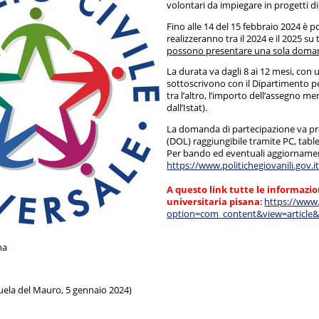
volontari da impiegare in progetti di S
Fino alle 14 del 15 febbraio 2024 è 
realizzeranno tra il 2024 e il 2025 su 
possono presentare una sola domand
La durata va dagli 8 ai 12 mesi, con u
sottoscrivono con il Dipartimento per 
tra l’altro, l’importo dell’assegno m
dall’Istat).
La domanda di partecipazione va pr
(DOL) raggiungibile tramite PC, tabl
Per bando ed eventuali aggiornament
https://www.politichegiovanili.gov
A questo link tutte le informazioni
universitaria pisana
:
https://www.
option=com_content&view=article&i
na
ela del Mauro, 5 gennaio 2024)