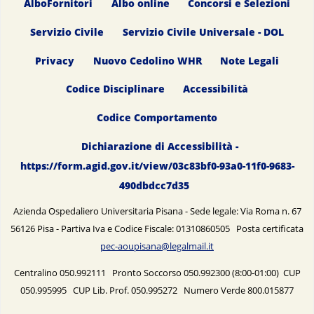
AlboFornitori
Albo online
Concorsi e Selezioni
Servizio Civile
Servizio Civile Universale - DOL
Privacy
Nuovo Cedolino WHR
Note Legali
Codice Disciplinare
Accessibilità
Codice Comportamento
Dichiarazione di Accessibilità -
https://form.agid.gov.it/view/03c83bf0-93a0-11f0-9683-
490dbdcc7d35
Azienda Ospedaliero Universitaria Pisana - Sede legale: Via Roma n. 67
56126 Pisa - Partiva Iva e Codice Fiscale: 01310860505 Posta certificata
pec-aoupisana@legalmail.it
Centralino 050.992111 Pronto Soccorso 050.992300 (8:00-01:00) CUP
050.995995 CUP Lib. Prof. 050.995272 Numero Verde 800.015877