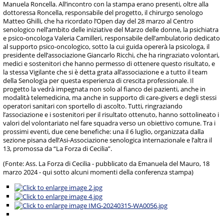
Manuela Roncella. All’incontro con la stampa erano presenti, oltre alla
dottoressa Roncella, responsabile del progetto, il chirurgo senologo
Matteo Ghilli, che ha ricordato l’Open day del 28 marzo al Centro
senologico nell’ambito delle iniziative del Marzo delle donne, la psichiatra
e psico-oncologa Valeria Camilleri, responsabile dell’ambulatorio dedicato
al supporto psico-oncologico, sotto la cui guida opererà la psicologa, il
presidente dell’associazione Giancarlo Ricchi, che ha ringraziato volontari,
medici e sostenitori che hanno permesso di ottenere questo risultato, e
la stessa Vigilante che si è detta grata all’associazione e a tutto il team
della Senologia per questa esperienza di crescita professionale. Il
progetto la vedrà impegnata non solo al fianco dei pazienti, anche in
modalità telemedicina, ma anche in supporto di care-givers e degli stessi
operatori sanitari con sportello di ascolto. Tutti, ringraziando
l’associazione e i sostenitori per il risultato ottenuto, hanno sottolineato i
valori del volontariato nel fare squadra verso un obiettivo comune. Tra i
prossimi eventi, due cene benefiche: una il 6 luglio, organizzata dalla
sezione pisana dell’Asi-Associazione senologica internazionale e l’altra il
13, promossa da “La Forza di Cecilia”.
(Fonte: Ass. La Forza di Cecilia - pubblicato da Emanuela del Mauro, 18
marzo 2024 - qui sotto alcuni momenti della conferenza stampa)