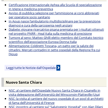
Certificazione internazionale Aphea alla Scuola di specializzazione
in Igiene e medicina preventiva
Avviso di pubblica selezione per l’ammissione ai corsi abbreviati
per operatore socio sanitario
In Aoup nasce l’ambulatorio multidisciplinare per la prevenzione,
diagnosi e cura della sarcopenia negli anziani
Diabete: giovane ricercatrice pisana premiata per i risultati ottenuti
nel progetto PNRR - Heal Italia sulla medicina di precisione
Tumore al seno: Matteo Ghilli eletto membro del Comitato tecnico
scientifico dell’associazione Europa Donna Italia
Alimentazione: Coldiretti Toscana, un patto per la salute dei
cittadini. Mercati contadini in sette ospedali della Regione fra cui
l’Aoup
Leggi tutte le Notizie dall'Ospedale
Nuovo Santa Chiara
NSC: al cantiere dell’Ospedale Nuovo Santa Chiara in Cisanello in
visita delegazione dell’Università del Winsconsin-Platteville (Usa)
NSC: la visita al cantiere del nuovo ospedale di un pool di architetti
di fama dell’Università di Firenze
NSC: incontro al cantiere sul “Salutogenic Hospital” con Alan Dilani