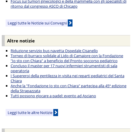
Focus sui tumori ginecologici e della mammella con gli specialisti di
ritorno dal congresso ASCO di Chicago
Leggi tutte le Notizie sui Convegni
Altre notizie
Riduzione servizio bus navetta Ospedale Cisanello
Torneo di burraco solidale al Lido di Camaiore con la Fondazione
"Io sto con Chiara" a beneficio del Pronto soccorso pediatrico
Concluso il master per 17 nuovi infermieri strumentisti di sala
operatoria
I Supereroi della gentilezza in visita nei reparti pediatrici del Santa
Chiara
Anche la "Fondazione Io sto con Chiara" partecipa alla 45ª edizione
della Strapazzata
Tutti possono giocare a padel: evento ad Asciano
Leggi tutte le altre Notizie