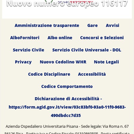
Nuovo numero europeo 116117
Amministrazione trasparente
Gare
Avvisi
AlboFornitori
Albo online
Concorsi e Selezioni
Servizio Civile
Servizio Civile Universale - DOL
Privacy
Nuovo Cedolino WHR
Note Legali
Codice Disciplinare
Accessibilità
Codice Comportamento
Dichiarazione di Accessibilità -
https://form.agid.gov.it/view/03c83bf0-93a0-11f0-9683-
490dbdcc7d35
Azienda Ospedaliero Universitaria Pisana - Sede legale: Via Roma n. 67
56126 Pisa - Partiva Iva e Codice Fiscale: 01310860505 Posta certificata