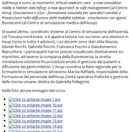
dall’Aoup e sono, al momento:
Virtual newborn care - a new simulation
reality
e
Hidden debriefing: a new approach to safe management
(al Centro
Nina);
Simulazione e ictus - formazione simulata per operatori sanitari e
Prevenzione nella diffusione delle malattie infettive
- simulazione con agenti
fluorescenti
(al Centro di simulazione medica dell’Aoup).
Di quest’ultimo, coordinato insieme al Centro di simulazione dell’Azienda
Usl Toscana nord-ovest, si è appena tenuta con successo una sessione in
Aoup (sono in tutto 4 edizioni), i cui docenti sono stati Alda Mazzei,
Davide Rocchi, Gabriele Rocchi, Francesca Puccini e Giandomenico
Biancofiore. I partecipanti hanno potuto visualizzare direttamente sui
manichini, attraverso la comparsa della fluorescenza, la stretta
correlazione esistente fra procedure errate di gestione dei pazienti e
diffusione dei germi infettivi. L’Aoup coordina la Rete regionale per la
formazione in simulazione attraverso Marzia Raffaelli, responsabile della
Formazione del personale dell’Aoup (Unità operativa Politiche e gestione
delle risorse umane, diretta da Gabriella Pellegrini).
Nelle foto alcune immagini del corso.