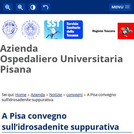
MENU
Azienda
Ospedaliero Universitaria
Pisana
Sei qui:
Home
Azienda
Notizie
convegni
A Pisa convegno
sull’idrosadenite suppurativa
A Pisa convegno
sull’idrosadenite suppurativa