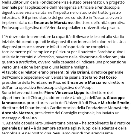
Nell’auditorium della Fondazione Pisa è stato presentato un progetto
biennale per l’applicazione dell’Intelligenza artificiale all’endoscopia
digestiva: servirà a valutarne l’impatto nello studio del tratto gastro
intestinale. È il primo studio del genere condotto in Toscana, e verrà
implementato da
Emanuele Marciano
, direttore dell’unità operativa
Endoscopia digestiva dell’Azienda ospedaliero-universitaria pisana.
L’IA dovrebbe incrementare la capacità di rilevare le lesioni allo stadio
iniziale, riducendo quindi le diagnosi di carcinoma del colon-retto. Una
diagnosi precoce consente infatti un’asportazione completa,
tecnicamente più semplice e più sicura per il paziente. Sarebbe quindi
utile sia in termini di
detection
, ovvero nella rilevazione di adenomi, sia
quanto a
prediction
, ovvero nella capacità di indicare una propensione
verso una lesione benigna o una lesione maligna.
Al tavolo dei relatori erano presenti:
Silvia Briani
, direttrice generale
dell’Azienda ospedaliero-universitaria pisana,
Stefano Del Corso
,
presidente della Fondazione Pisa, ed
Emanuele Marciano
, direttore
dell’unità operativa Endoscopia digestiva dell’Aoup.
Sono intervenuti anche
Piero Vincenzo Lippolis
, direttore del
dipartimento di Chirurgia addominale e Urologia dell’Aoup,
Giuseppe
Iannaccone
, prorettore vicario dell’Università di Pisa, e
Michele Emdin
,
direttore del Dipartimento Cardiotoracico della Fondazione Monasterio;
Antonio Mazzeo
, presidente del Consiglio regionale, ha inviato un
messaggio di saluto.
"L'Azienda ospedaliero-universitaria pisana – ha sottolineato la direttrice
generale
Briani
– è da sempre attenta agli sviluppi della scienza e della
tecnologia: è nel nostro dna. Seguiamo quindi con grandissima