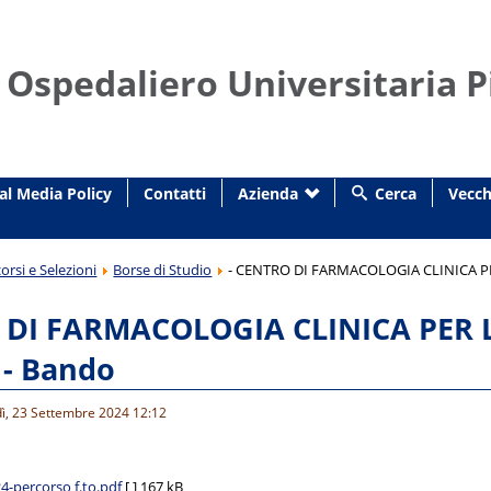
 Ospedaliero Universitaria P
al Media Policy
Contatti
Azienda
Cerca
Vecch
orsi e Selezioni
Borse di Studio
- CENTRO DI FARMACOLOGIA CLINICA P
 DI FARMACOLOGIA CLINICA PER 
- Bando
dì, 23 Settembre 2024 12:12
-percorso f.to.pdf
[ ]
167 kB