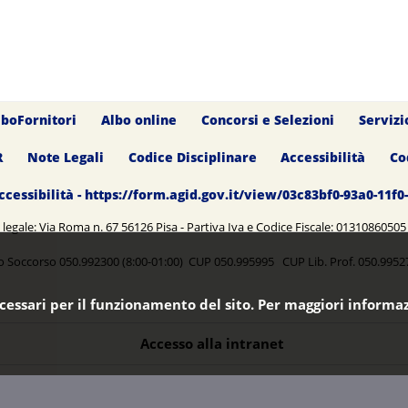
lboFornitori
Albo online
Concorsi e Selezioni
Servizi
R
Note Legali
Codice Disciplinare
Accessibilità
Co
ccessibilità - https://form.agid.gov.it/view/03c83bf0-93a0-11f
legale: Via Roma n. 67 56126 Pisa - Partiva Iva e Codice Fiscale: 0131086050
o Soccorso 050.992300 (8:00-01:00) CUP 050.995995 CUP Lib. Prof. 050.99
ecessari per il funzionamento del sito. Per maggiori informaz
Accesso alla intranet