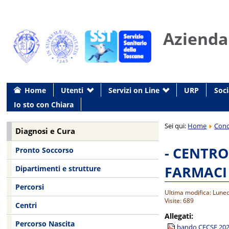
Azienda
Home
Utenti
Servizi on Line
URP
Soci
Io sto con Chiara
Sei qui:
Home
Conc
Diagnosi e Cura
- CENTRO
Pronto Soccorso
FARMACI 
Dipartimenti e strutture
Percorsi
Ultima modifica: Lune
Visite: 689
Centri
Allegati:
Percorso Nascita
bando CFCSF 2024