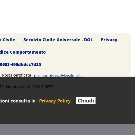
o Civile
Servizio Civile Universale - DOL
Privacy
dice Comportamento
0-9683-490dbdcc7d35
5 Posta certificata
pec-aoupisana@legalmail.it
5272 Numero Verde 800.015877
Chiudi
ioni consulta la
Privacy Policy