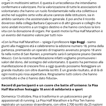
organi in moltissimi settori. E questa è un’eccellenza che intendiamo
confermare e valorizzare. Poi la valorizzazione di tutte le associazioni di
volontariato che hanno un ruolo fondamentale nella vita collettiva e
anche nel supplire certe volte alcune carenze delle istituzioni, sia in
ambito sanitario che assistenziale in generale. E poi anche il ricordo
doveroso della collega Barbara Capovani e di altri giovani e colleghi che
sono andati incontro a un tragico destino e che hanno concluso la loro
vita con la donazione di organi. Per questi motivi la Pisa Half Marathon è
un evento del massimo valore per tutti noi»
«Con la Pisa Half Marathon – spiega il professore
Ugo Boggi
- siamo
giunti alla maggiore età e celebreremo la edizione numero 18, prima della
partenza, premiando un operato di trapianto avvenuto proprio 18 anni
fa nella notte di San Ranieri, a premiarlo sarà il campione pisano Daniele
Meucci. Con la nostra manifestazione infatti vogliamo promuovere i
valori del dono, del sostegno del volontariato. E questo ha permesso alla
manifestazione di crescere fino a oggi quando possiamo festeggiare un
grande risultato con oltre duemila iscritti. È un grande risultato, al di là di
ogni nostra più rosa aspettativa. Ringraziamo tutti coloro che hanno
contribuito e che ci hanno dato fiducia».
Record di partecipanti e un cuore che batte all'unisono: la Pisa
Half Marathon festeggia 18 anni di solidarietà e sport
Domenica 13 ottobre, Pisa si trasforma in un palcoscenico per gli
appassionati di running. La Pisa Half Marathon e la Pisa Ten hanno
registrato un successo straordinario, con oltre 2.700 iscritti da 25 nazioni