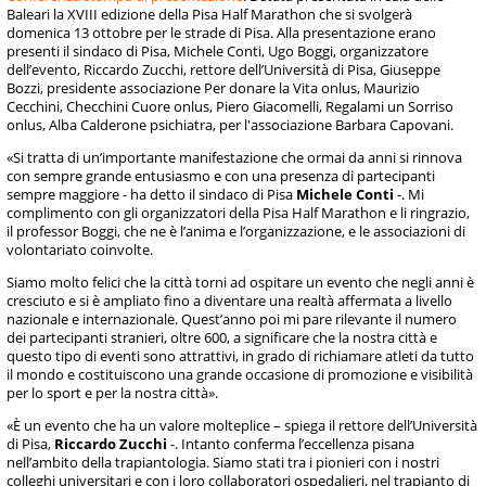
Baleari la XVIII edizione della Pisa Half Marathon che si svolgerà
domenica 13 ottobre per le strade di Pisa. Alla presentazione erano
presenti il sindaco di Pisa, Michele Conti, Ugo Boggi, organizzatore
dell’evento, Riccardo Zucchi, rettore dell’Università di Pisa, Giuseppe
Bozzi, presidente associazione Per donare la Vita onlus, Maurizio
Cecchini, Checchini Cuore onlus, Piero Giacomelli, Regalami un Sorriso
onlus, Alba Calderone psichiatra, per l'associazione Barbara Capovani.
«Si tratta di un’importante manifestazione che ormai da anni si rinnova
con sempre grande entusiasmo e con una presenza di partecipanti
sempre maggiore - ha detto il sindaco di Pisa
Michele Conti
-. Mi
complimento con gli organizzatori della Pisa Half Marathon e li ringrazio,
il professor Boggi, che ne è l’anima e l’organizzazione, e le associazioni di
volontariato coinvolte.
Siamo molto felici che la città torni ad ospitare un evento che negli anni è
cresciuto e si è ampliato fino a diventare una realtà affermata a livello
nazionale e internazionale. Quest’anno poi mi pare rilevante il numero
dei partecipanti stranieri, oltre 600, a significare che la nostra città e
questo tipo di eventi sono attrattivi, in grado di richiamare atleti da tutto
il mondo e costituiscono una grande occasione di promozione e visibilità
per lo sport e per la nostra città».
«È un evento che ha un valore molteplice – spiega il rettore dell’Università
di Pisa,
Riccardo Zucchi
-. Intanto conferma l’eccellenza pisana
nell’ambito della trapiantologia. Siamo stati tra i pionieri con i nostri
colleghi universitari e con i loro collaboratori ospedalieri, nel trapianto di