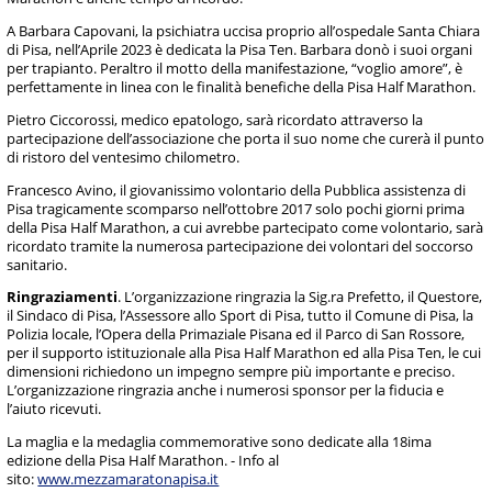
A Barbara Capovani, la psichiatra uccisa proprio all’ospedale Santa Chiara
di Pisa, nell’Aprile 2023 è dedicata la Pisa Ten. Barbara donò i suoi organi
per trapianto. Peraltro il motto della manifestazione, “voglio amore”, è
perfettamente in linea con le finalità benefiche della Pisa Half Marathon.
Pietro Ciccorossi, medico epatologo, sarà ricordato attraverso la
partecipazione dell’associazione che porta il suo nome che curerà il punto
di ristoro del ventesimo chilometro.
Francesco Avino, il giovanissimo volontario della Pubblica assistenza di
Pisa tragicamente scomparso nell’ottobre 2017 solo pochi giorni prima
della Pisa Half Marathon, a cui avrebbe partecipato come volontario, sarà
ricordato tramite la numerosa partecipazione dei volontari del soccorso
sanitario.
Ringraziamenti
. L’organizzazione ringrazia la Sig.ra Prefetto, il Questore,
il Sindaco di Pisa, l’Assessore allo Sport di Pisa, tutto il Comune di Pisa, la
Polizia locale, l’Opera della Primaziale Pisana ed il Parco di San Rossore,
per il supporto istituzionale alla Pisa Half Marathon ed alla Pisa Ten, le cui
dimensioni richiedono un impegno sempre più importante e preciso.
L’organizzazione ringrazia anche i numerosi sponsor per la fiducia e
l’aiuto ricevuti.
La maglia e la medaglia commemorative sono dedicate alla 18ima
edizione della Pisa Half Marathon. - Info al
sito:
www.mezzamaratonapisa.it