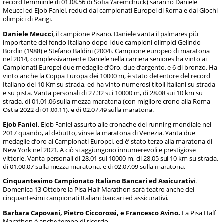
record femminile di 01.08.56 di Sofia Yaremchuck) saranno Daniele
Meucci ed Ejob Faniel, reduci dai campionati Europei di Roma e dai Giochi
olimpici di Parigi.
Daniele Meucci
, il campione Pisano. Daniele vanta il palmares più
importante del fondo Italiano dopo i due campioni olimpici Gelindo
Bordin (1988) e Stefano Baldini (2004). Campione europeo di maratona
nel 2014, complessivamente Daniele nella carriera seniores ha vinto ai
Campionati Europei due medaglie d’Oro, due d’argento, e 6 di bronzo. Ha
vinto anche la Coppa Europa dei 10000 m, è stato detentore del record
Italiano dei 10 Km su strada, ed ha vinto numerosi titoli Italiani su strada
e su pista. Vanta personali di 27.32 sui 10000 m, di 28.08 sui 10 km su
strada, di 01.01.06 sulla mezza maratona (con migliore crono alla Roma-
Ostia 2022 di 01.00.11), e di 02.07.49 sulla maratona.
Ejob Faniel
. Ejob Faniel assurto alle cronache del running mondiale nel
2017 quando, al debutto, vinse la maratona di Venezia. Vanta due
medaglie d’oro ai Campionati Europei, ed è’ stato terzo alla maratona di
New York nel 2021. A ciò si aggiungono innumerevoli e prestigiose
vittorie. Vanta personali di 28.01 sui 10000 m, di 28.05 sui 10 km su strada,
di 01.00.07 sulla mezza maratona, e di 02.07.09 sulla maratona.
Cinquantesimo Campionato Italiano Bancari ed Assicurativ
i.
Domenica 13 Ottobre la Pisa Half Marathon sarà teatro anche dei
cinquantesimi campionati Italiani bancari ed assicurativi.
Barbara Capovani, Pietro Ciccorossi, e Francesco Avino.
La Pisa Half
Marathon è anche tempo di ricordo.