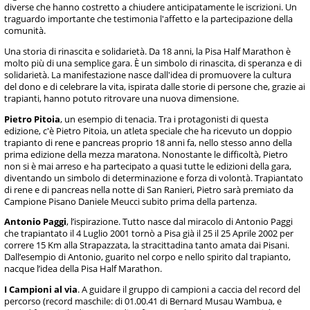
diverse che hanno costretto a chiudere anticipatamente le iscrizioni. Un
traguardo importante che testimonia l'affetto e la partecipazione della
comunità.
Una storia di rinascita e solidarietà. Da 18 anni, la Pisa Half Marathon è
molto più di una semplice gara. È un simbolo di rinascita, di speranza e di
solidarietà. La manifestazione nasce dall'idea di promuovere la cultura
del dono e di celebrare la vita, ispirata dalle storie di persone che, grazie ai
trapianti, hanno potuto ritrovare una nuova dimensione.
Pietro Pitoia
, un esempio di tenacia. Tra i protagonisti di questa
edizione, c'è Pietro Pitoia, un atleta speciale che ha ricevuto un doppio
trapianto di rene e pancreas proprio 18 anni fa, nello stesso anno della
prima edizione della mezza maratona. Nonostante le difficoltà, Pietro
non si è mai arreso e ha partecipato a quasi tutte le edizioni della gara,
diventando un simbolo di determinazione e forza di volontà. Trapiantato
di rene e di pancreas nella notte di San Ranieri, Pietro sarà premiato da
Campione Pisano Daniele Meucci subito prima della partenza.
Antonio Paggi
, l’ispirazione. Tutto nasce dal miracolo di Antonio Paggi
che trapiantato il 4 Luglio 2001 tornò a Pisa già il 25 il 25 Aprile 2002 per
correre 15 Km alla Strapazzata, la stracittadina tanto amata dai Pisani.
Dall’esempio di Antonio, guarito nel corpo e nello spirito dal trapianto,
nacque l’idea della Pisa Half Marathon.
I Campioni al via
. A guidare il gruppo di campioni a caccia del record del
percorso (record maschile: di 01.00.41 di Bernard Musau Wambua, e