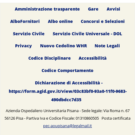
Amministrazione trasparente
Gare
Avvisi
AlboFornitori
Albo online
Concorsi e Selezioni
Servizio Civile
Servizio Civile Universale - DOL
Privacy
Nuovo Cedolino WHR
Note Legali
Codice Disciplinare
Accessibilità
Codice Comportamento
Dichiarazione di Accessibilità -
https://form.agid.gov.it/view/03c83bf0-93a0-11f0-9683-
490dbdcc7d35
Azienda Ospedaliero Universitaria Pisana - Sede legale: Via Roma n. 67
56126 Pisa - Partiva Iva e Codice Fiscale: 01310860505 Posta certificata
pec-aoupisana@legalmail.it