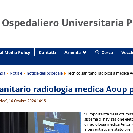
 Ospedaliero Universitaria P
al Media Policy
Contatti
Azienda
Cerca
Vecch
nda
Notizie
notizie dell'ospedale
Tecnico sanitario radiologia medica 
sanitario radiologia medica Aoup 
oledì, 16 Ottobre 2024 14:15
“L’importanza della ottimizz
sistema di navigazione elettr
di radiologia medica Antoni
interventistica, è stato pr