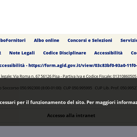
lboFornitori
Albo online
Concorsi e Selezioni
Servizi
R
Note Legali
Codice Disciplinare
Accessibilità
Co
ccessibilità - https://form.agid.gov.it/view/03c83bf0-93a0-11f
legale: Via Roma n. 67 56126 Pisa - Partiva Iva e Codice Fiscale: 0131086050
o Soccorso 050.992300 (8:00-01:00) CUP 050.995995 CUP Lib. Prof. 050.99
ecessari per il funzionamento del sito. Per maggiori informaz
Accesso alla intranet