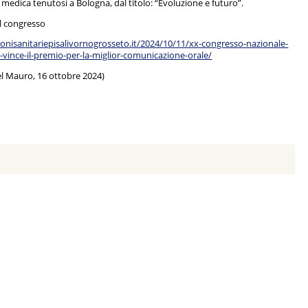
a medica tenutosi a Bologna, dal titolo: “Evoluzione e futuro”.
l congresso
onisanitariepisalivornogrosseto.it/2024/10/11/xx-congresso-nazionale-
vince-il-premio-per-la-miglior-comunicazione-orale/
l Mauro, 16 ottobre 2024)