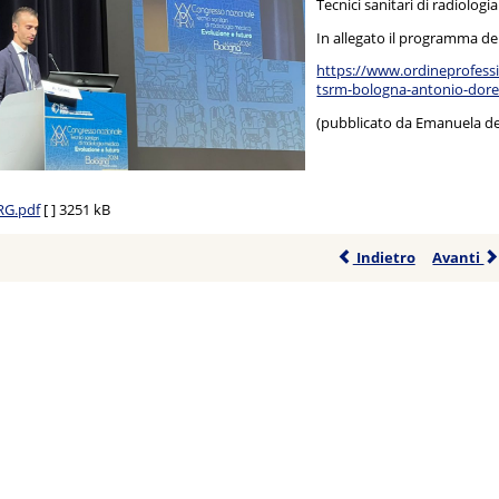
Tecnici sanitari di radiologi
In allegato il programma de
https://www.ordineprofessi
tsrm-bologna-antonio-dore-
(pubblicato da Emanuela de
RG.pdf
[ ]
3251 kB
Indietro
Avanti