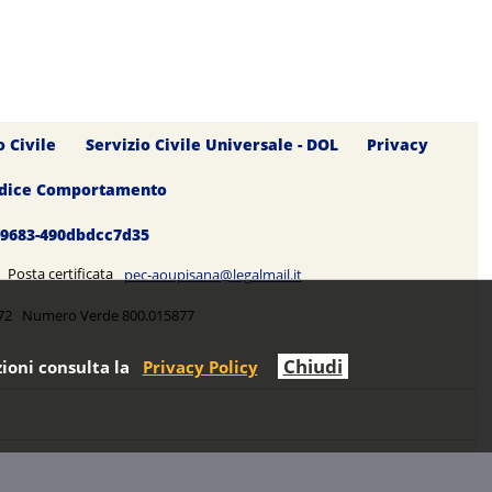
o Civile
Servizio Civile Universale - DOL
Privacy
dice Comportamento
0-9683-490dbdcc7d35
5 Posta certificata
pec-aoupisana@legalmail.it
5272 Numero Verde 800.015877
Chiudi
ioni consulta la
Privacy Policy