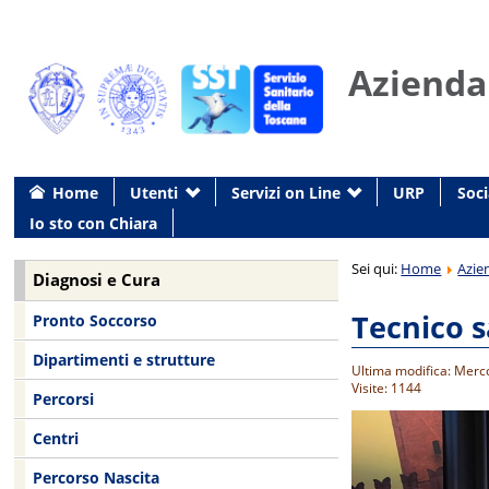
Azienda
Home
Utenti
Servizi on Line
URP
Soci
Io sto con Chiara
Sei qui:
Home
Azie
Diagnosi e Cura
Tecnico 
Pronto Soccorso
Dipartimenti e strutture
Ultima modifica: Merc
Visite: 1144
Percorsi
Centri
Percorso Nascita