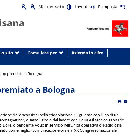
Alto contrasto
Layout
Reimposta
isana
io sito
Come fare per
Azienda in cifre
Aoup premiato a Bologna
premiato a Bologna
azione delle scansioni nella crioablazione TC-guidata con l’uso di un
omagnetico”, questo il titolo del lavoro con il quale il tecnico sanitario
o Dore, dipendente Aoup in servizio nell’Unità operativa di Radiologia
emiato come miglior comunicazione orale al XX Congresso nazionale