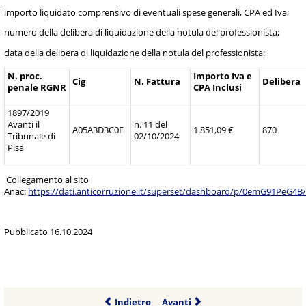
importo liquidato comprensivo di eventuali spese generali, CPA ed Iva;
numero della delibera di liquidazione della notula del professionista;
data della delibera di liquidazione della notula del professionista:
N. proc.
Importo Iva e
Cig
N. Fattura
Delibera
penale RGNR
CPA Inclusi
1897/2019
Avanti il
n. 11 del
A05A3D3C0F
1.851,09 €
870
Tribunale di
02/10/2024
Pisa
Collegamento al sito
Anac:
https://dati.anticorruzione.it/superset/dashboard/p/0emG91PeG4B
Pubblicato 16.10.2024
Indietro
Avanti