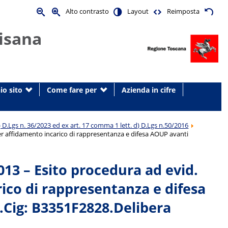
Alto contrasto
Layout
Reimposta
isana
io sito
Come fare per
Azienda in cifre
 h) D.Lgs n. 36/2023 ed ex art. 17 comma 1 lett. d) D.Lgs n.50/2016
er affidamento incarico di rappresentanza e difesa AOUP avanti
13 – Esito procedura ad evid.
rico di rappresentanza e difesa
.Cig: B3351F2828.Delibera