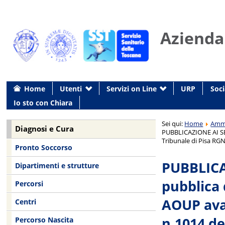
Azienda
Home
Utenti
Servizi on Line
URP
Soci
Io sto con Chiara
Sei qui:
Home
Ammi
Diagnosi e Cura
PUBBLICAZIONE AI SEN
Tribunale di Pisa RGN
Pronto Soccorso
PUBBLICAZ
Dipartimenti e strutture
pubblica 
Percorsi
AOUP avan
Centri
n.1014 de
Percorso Nascita