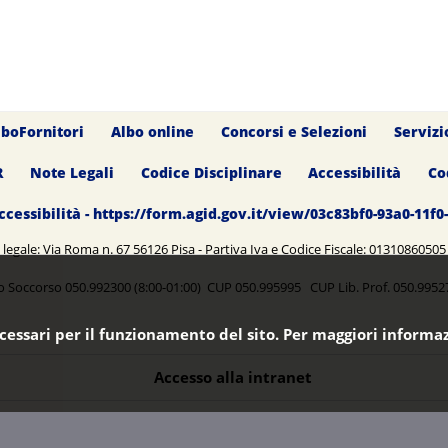
lboFornitori
Albo online
Concorsi e Selezioni
Servizi
R
Note Legali
Codice Disciplinare
Accessibilità
Co
ccessibilità - https://form.agid.gov.it/view/03c83bf0-93a0-11f
legale: Via Roma n. 67 56126 Pisa - Partiva Iva e Codice Fiscale: 0131086050
o Soccorso 050.992300 (8:00-01:00) CUP 050.995995 CUP Lib. Prof. 050.99
ecessari per il funzionamento del sito. Per maggiori informaz
Accesso alla intranet