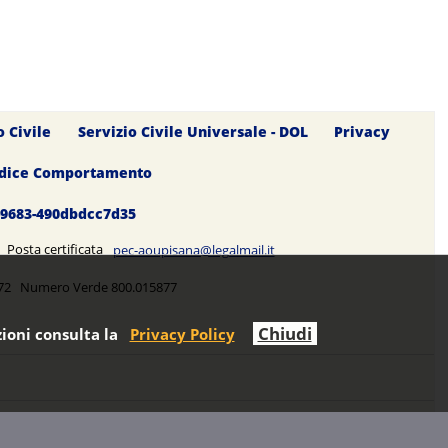
o Civile
Servizio Civile Universale - DOL
Privacy
dice Comportamento
0-9683-490dbdcc7d35
5 Posta certificata
pec-aoupisana@legalmail.it
5272 Numero Verde 800.015877
Chiudi
ioni consulta la
Privacy Policy