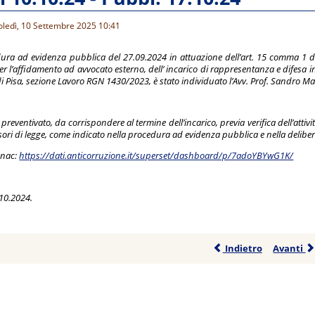
oledì, 10 Settembre 2025 10:41
dura ad evidenza pubblica del 27.09.2024 in attuazione dell’art. 15 comma 1 del
r l’affidamento ad avvocato esterno, dell’ incarico di rappresentanza e difesa in 
di Pisa, sezione Lavoro RGN 1430/2023, è stato individuato l’
Avv. Prof. Sandro Mai
ventivato, da corrispondere al termine dell’incarico, previa verifica dell’attività
ssori di legge, come indicato nella procedura ad evidenza pubblica e nella delibe
Anac:
https://dati.anticorruzione.it/superset/dashboard/p/7adoYBYwG1K/
.10.2024.
Indietro
Avanti