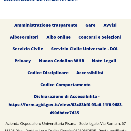
Amministrazione trasparente
Gare
Avvisi
AlboFornitori
Albo online
Concorsi e Selezioni
Servizio Civile
Servizio Civile Universale - DOL
Privacy
Nuovo Cedolino WHR
Note Legali
Codice Disciplinare
Accessibilità
Codice Comportamento
Dichiarazione di Accessibilità -
https://form.agid.gov.it/view/03c83bf0-93a0-11f0-9683-
490dbdcc7d35
Azienda Ospedaliero Universitaria Pisana - Sede legale: Via Roma n. 67
56126 Pisa - Partiva Iva e Codice Fiscale: 01310860505 Posta certificata