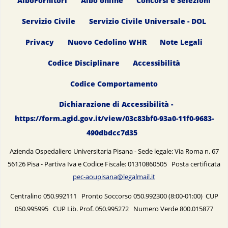
AlboFornitori
Albo online
Concorsi e Selezioni
Servizio Civile
Servizio Civile Universale - DOL
Privacy
Nuovo Cedolino WHR
Note Legali
Codice Disciplinare
Accessibilità
Codice Comportamento
Dichiarazione di Accessibilità -
https://form.agid.gov.it/view/03c83bf0-93a0-11f0-9683-
490dbdcc7d35
Azienda Ospedaliero Universitaria Pisana - Sede legale: Via Roma n. 67
56126 Pisa - Partiva Iva e Codice Fiscale: 01310860505 Posta certificata
pec-aoupisana@legalmail.it
Centralino 050.992111 Pronto Soccorso 050.992300 (8:00-01:00) CUP
050.995995 CUP Lib. Prof. 050.995272 Numero Verde 800.015877