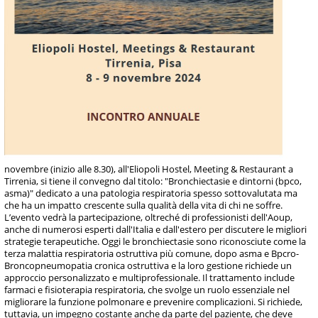
novembre (inizio alle 8.30), all'Eliopoli Hostel, Meeting & Restaurant a
Tirrenia, si tiene il convegno dal titolo: "Bronchiectasie e dintorni (bpco,
asma)" dedicato a una patologia respiratoria spesso sottovalutata ma
che ha un impatto crescente sulla qualità della vita di chi ne soffre.
L’evento vedrà la partecipazione, oltreché di professionisti dell'Aoup,
anche di numerosi esperti dall'Italia e dall'estero per discutere le migliori
strategie terapeutiche. Oggi le bronchiectasie sono riconosciute come la
terza malattia respiratoria ostruttiva più comune, dopo asma e Bpcro-
Broncopneumopatia cronica ostruttiva e la loro gestione richiede un
approccio personalizzato e multiprofessionale. Il trattamento include
farmaci e fisioterapia respiratoria, che svolge un ruolo essenziale nel
migliorare la funzione polmonare e prevenire complicazioni. Si richiede,
tuttavia, un impegno costante anche da parte del paziente, che deve