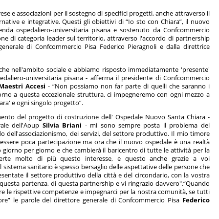
rese e associazioni per il sostegno di specifici progetti, anche attraverso il
native e integrative. Questi gli obiettivi di “Io sto con Chiara”, il nuovo
ienda ospedaliero-universitaria pisana e sostenuto da Confcommercio
one di categoria leader sul territorio, attraverso l'accordo di partnership
 generale di Confcommercio Pisa Federico Pieragnoli e dalla direttrice
he nell'ambito sociale e abbiamo risposto immediatamente 'presente'
pedaliero-universitaria pisana - afferma il presidente di Confcommercio
Maestri Accesi
- “Non possiamo non far parte di quelli che saranno i
torno a questa eccezionale struttura, ci impegneremo con ogni mezzo a
ra' e ogni singolo progetto”.
mento del progetto di costruzione dell' Ospedale Nuovo Santa Chiara -
erale dell'Aoup
Silvia Briani
- mi sono sempre posta il problema del
 dell'associazionismo, dei servizi, del settore produttivo. Il mio timore
 essere poca partecipazione ma ora che il nuovo ospedale è una realtà
 giorno per giorno e che cambierà il baricentro di tutte le attività per la
verte molto di più questo interesse, e questo anche grazie a voi
 sistema sanitario è spesso bersaglio delle aspettative delle persone che
ntate il settore produttivo della città e del circondario, con la vostra
questa partenza, di questa partnership e vi ringrazio davvero".“Quando
e le rispettive competenze e impegnarci per la nostra comunità, se tutti
ore” le parole del direttore generale di Confcommercio Pisa
Federico