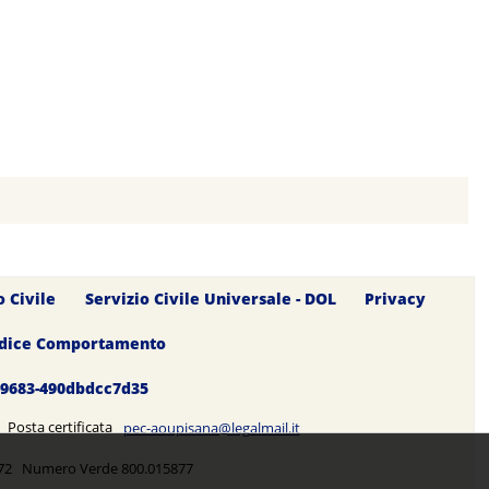
o Civile
Servizio Civile Universale - DOL
Privacy
dice Comportamento
0-9683-490dbdcc7d35
5 Posta certificata
pec-aoupisana@legalmail.it
5272 Numero Verde 800.015877