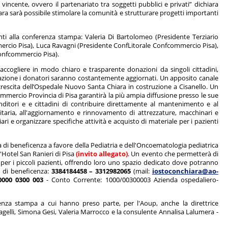
ncente, ovvero il partenariato tra soggetti pubblici e privati” dichiara
iara sarà possibile stimolare la comunità e strutturare progetti importanti
ti alla conferenza stampa: Valeria Di Bartolomeo (Presidente Terziario
ercio Pisa), Luca Ravagni (Presidente ConfLitorale Confcommercio Pisa),
onfcommercio Pisa).
accogliere in modo chiaro e trasparente donazioni da singoli cittadini,
lizzazione i donatori saranno costantemente aggiornati. Un apposito canale
a crescita dell’Ospedale Nuovo Santa Chiara in costruzione a Cisanello. Un
mmercio Provincia di Pisa garantirà la più ampia diffusione presso le sue
renditori e e cittadini di contribuire direttamente al mantenimento e al
nitaria, all'aggiornamento e rinnovamento di attrezzature, macchinari e
iari e organizzare specifiche attività e acquisto di materiale per i pazienti
 di beneficenza a favore della Pediatria e dell'Oncoematologia pediatrica
l'Hotel San Ranieri di Pisa
(invito allegato)
. Un evento che permetterà di
ura per i piccoli pazienti, offrendo loro uno spazio dedicato dove potranno
a di beneficenza:
3384184458 – 3312982065
(mail:
iostoconchiara@ao-
0000 0300 003
- Conto Corrente: 1000/00300003 Azienda ospedaliero-
enza stampa a cui hanno preso parte, per l'Aoup, anche la direttrice
agelli, Simona Gesi, Valeria Marrocco e la consulente Annalisa Lalumera -