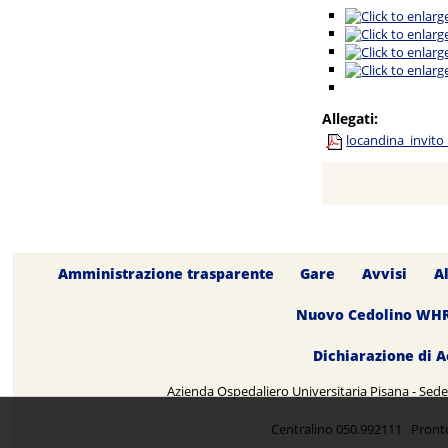
Allegati:
locandina_invit
Amministrazione trasparente
Gare
Avvisi
A
Nuovo Cedolino WH
Dichiarazione di A
Azienda Ospedaliero Universitaria Pisana - Sede 
Centralino 050.992111 Pront