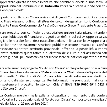
rezzare questa lodevole iniziativa che peraltro si avvale di una formula vi
 Opportunità del Comune di Pisa,
Gabriella Porcaro
. “Grazie a Io Sto con Ch
ienti più piccoli”.
porto a Io Sto con Chiara arriva dai dirigenti Confcommercio Pisa presen
Pisa), Alessandro Simonelli (Presidente con delega al territorio Confcomm
sidente Fimaa Confcommercio Pisa) e Domenico Greco (Presidente Fnaarc C
è un progetto con cui l'Azienda ospedaliero-universitaria pisana intende r
i, con l'obiettivo di finanziare progetti ben definiti sul cui sviluppo e rea
gliare le raccolte fondi destinate all’ospedale, in linea con lo sviluppo e l
 collaborazione tra amministrazione pubblica e settore privato a cui Confco
associate sull'intero territorio provinciale, offrendo la possibilità a imp
levato standard quantitativo e qualitativo delle cure e dell'assistenza sa
endere gli spazi più confortevoli per il benessere di pazienti, operatori e famil
ere attivamente il progetto “Io Sto con Chiara” anche partecipando alla Cena
hiara che si terrà
domenica 15 dicembre alle 20
al ristorante Squisitia del
 il progetto “Il Giardino di Vetro”, con l'obiettivo di realizzare una strutt
 lontano dalle stanze di degenza. Per informazioni e prenotazioni alla cen
er sostenere il progetto “Io sto con Chiara” IBAN
IT39 P030 6914 0421 
Io Sto con Chiara".
mpa Confcommercio - nella galleria fotografica un momento della confer
 Valori e il gruppo aziendale di "Io sto con Chiara" composto da Annalisa V
ela del Mauro, 25 novembre 2024) -