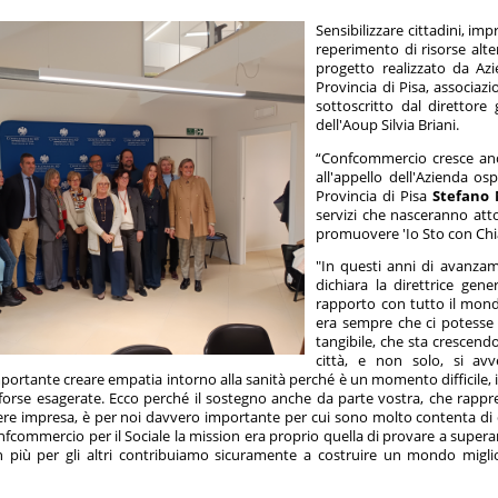
Sensibilizzare cittadini, imp
reperimento di risorse alter
progetto realizzato da Az
Provincia di Pisa, associazi
sottoscritto dal direttore
dell'Aoup Silvia Briani.
“Confcommercio cresce anc
all'appello dell'Azienda os
Provincia di Pisa
Stefano 
servizi che nasceranno at
promuovere 'Io Sto con Chia
"In questi anni di avanza
dichiara la direttrice gen
rapporto con tutto il mondo
era sempre che ci potesse
tangibile, che sta crescendo
città, e non solo, si av
rtante creare empatia intorno alla sanità perché è un momento difficile, il
orse esagerate. Ecco perché il sostegno anche da parte vostra, che rapprese
ere impresa, è per noi davvero importante per cui sono molto contenta di 
commercio per il Sociale la mission era proprio quella di provare a superar
n più per gli altri contribuiamo sicuramente a costruire un mondo migli