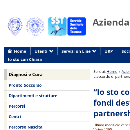
Azienda
Home
Utenti
Servizi on Line
URP
Soci
Io sto con Chiara
Sei qui:
Home
Azie
Diagnosi e Cura
L'accordo di partners
Pronto Soccorso
“Io sto c
Dipartimenti e strutture
fondi des
Percorsi
partnersh
Centri
Ultima modifica: Vene
Percorso Nascita
Visite: 1295