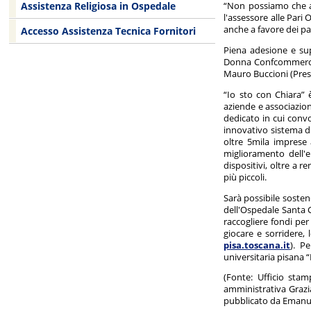
Assistenza Religiosa in Ospedale
“Non possiamo che app
l'assessore alle Pari
anche a favore dei paz
Accesso Assistenza Tecnica Fornitori
Piena adesione e sup
Donna Confcommercio 
Mauro Buccioni (Pre
“Io sto con Chiara” 
aziende e associazion
dedicato in cui convo
innovativo sistema di
oltre 5mila imprese 
miglioramento dell'e
dispositivi, oltre a r
più piccoli.
Sarà possibile sosten
dell'Ospedale Santa C
raccogliere fondi per
giocare e sorridere,
pisa.toscana.it
). P
universitaria pisana “
(Fonte: Ufficio sta
amministrativa Grazia
pubblicato da Emanu