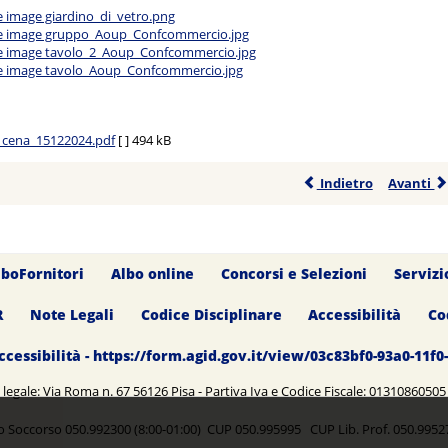
o_cena_15122024.pdf
[ ]
494 kB
Indietro
Avanti
lboFornitori
Albo online
Concorsi e Selezioni
Servizi
R
Note Legali
Codice Disciplinare
Accessibilità
Co
ccessibilità - https://form.agid.gov.it/view/03c83bf0-93a0-11f
legale: Via Roma n. 67 56126 Pisa - Partiva Iva e Codice Fiscale: 0131086050
o Soccorso 050.992300 (8:00-01:00) CUP 050.995995 CUP Lib. Prof. 050.99