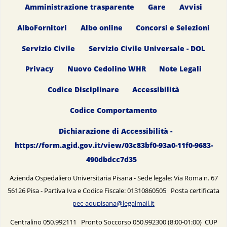
Amministrazione trasparente
Gare
Avvisi
AlboFornitori
Albo online
Concorsi e Selezioni
Servizio Civile
Servizio Civile Universale - DOL
Privacy
Nuovo Cedolino WHR
Note Legali
Codice Disciplinare
Accessibilità
Codice Comportamento
Dichiarazione di Accessibilità -
https://form.agid.gov.it/view/03c83bf0-93a0-11f0-9683-
490dbdcc7d35
Azienda Ospedaliero Universitaria Pisana - Sede legale: Via Roma n. 67
56126 Pisa - Partiva Iva e Codice Fiscale: 01310860505 Posta certificata
pec-aoupisana@legalmail.it
Centralino 050.992111 Pronto Soccorso 050.992300 (8:00-01:00) CUP