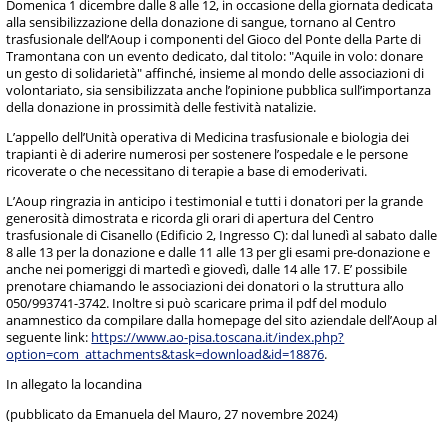
Domenica 1 dicembre dalle 8 alle 12, in occasione della giornata dedicata
alla sensibilizzazione della donazione di sangue, tornano al Centro
trasfusionale dell’Aoup i componenti del Gioco del Ponte della Parte di
Tramontana con un evento dedicato, dal titolo: "Aquile in volo: donare
un gesto di solidarietà" affinché, insieme al mondo delle associazioni di
volontariato, sia sensibilizzata anche l’opinione pubblica sull’importanza
della donazione in prossimità delle festività natalizie.
L’appello dell’Unità operativa di Medicina trasfusionale e biologia dei
trapianti è di aderire numerosi per sostenere l’ospedale e le persone
ricoverate o che necessitano di terapie a base di emoderivati.
L’Aoup ringrazia in anticipo i testimonial e tutti i donatori per la grande
generosità dimostrata e ricorda gli orari di apertura del Centro
trasfusionale di Cisanello (Edificio 2, Ingresso C): dal lunedì al sabato dalle
8 alle 13 per la donazione e dalle 11 alle 13 per gli esami pre-donazione e
anche nei pomeriggi di martedì e giovedì, dalle 14 alle 17. E’ possibile
prenotare chiamando le associazioni dei donatori o la struttura allo
050/993741-3742. Inoltre si può scaricare prima il pdf del modulo
anamnestico da compilare dalla homepage del sito aziendale dell’Aoup al
seguente link:
https://www.ao-pisa.toscana.it/index.php?
option=com_attachments&task=download&id=18876
.
In allegato la locandina
(pubblicato da Emanuela del Mauro, 27 novembre 2024)