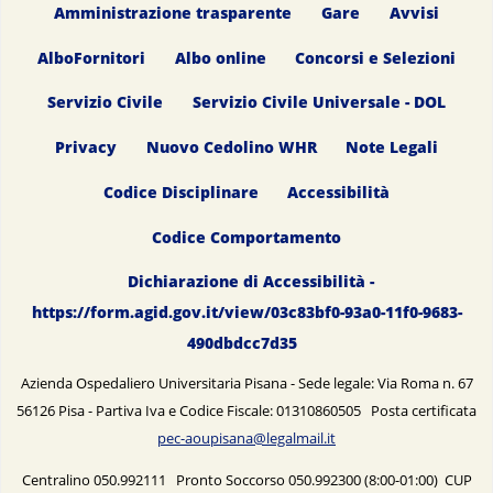
Amministrazione trasparente
Gare
Avvisi
AlboFornitori
Albo online
Concorsi e Selezioni
Servizio Civile
Servizio Civile Universale - DOL
Privacy
Nuovo Cedolino WHR
Note Legali
Codice Disciplinare
Accessibilità
Codice Comportamento
Dichiarazione di Accessibilità -
https://form.agid.gov.it/view/03c83bf0-93a0-11f0-9683-
490dbdcc7d35
Azienda Ospedaliero Universitaria Pisana - Sede legale: Via Roma n. 67
56126 Pisa - Partiva Iva e Codice Fiscale: 01310860505 Posta certificata
pec-aoupisana@legalmail.it
Centralino 050.992111 Pronto Soccorso 050.992300 (8:00-01:00) CUP