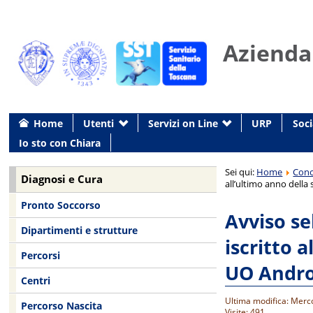
Azienda
Home
Utenti
Servizi on Line
URP
Soci
Io sto con Chiara
Sei qui:
Home
Conc
Diagnosi e Cura
all’ultimo anno della
Pronto Soccorso
Avviso se
Dipartimenti e strutture
iscritto 
Percorsi
UO Andro
Centri
Ultima modifica: Merc
Percorso Nascita
Visite: 491