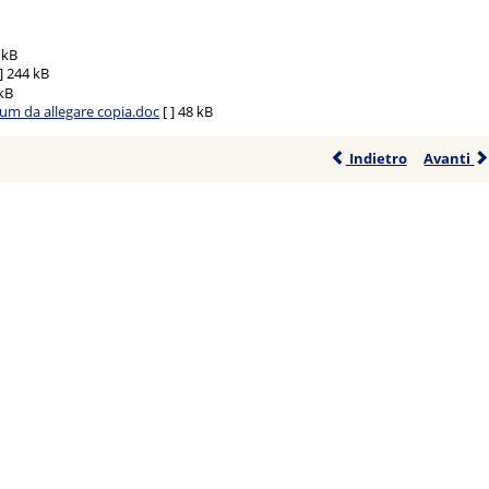
 kB
]
244 kB
kB
ulum da allegare copia.doc
[ ]
48 kB
Indietro
Avanti