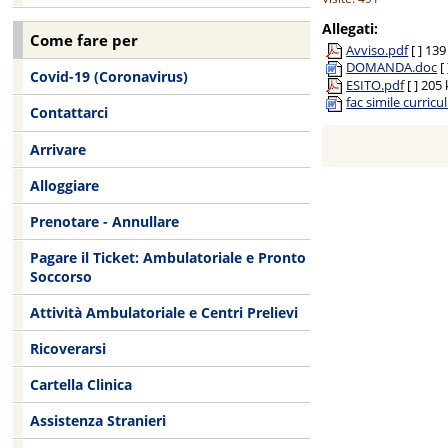
Allegati:
Come fare per
Avviso.pdf
[ ]
139
DOMANDA.doc
[ 
Covid-19 (Coronavirus)
ESITO.pdf
[ ]
205 
fac simile curric
Contattarci
Arrivare
Alloggiare
Prenotare - Annullare
Pagare il Ticket: Ambulatoriale e Pronto
Soccorso
Attività Ambulatoriale e Centri Prelievi
Ricoverarsi
Cartella Clinica
Assistenza Stranieri