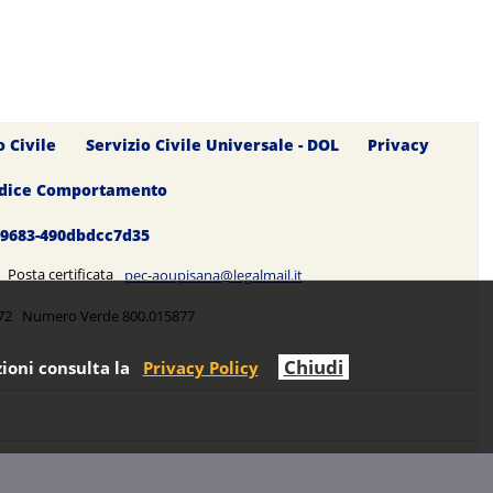
o Civile
Servizio Civile Universale - DOL
Privacy
dice Comportamento
0-9683-490dbdcc7d35
5 Posta certificata
pec-aoupisana@legalmail.it
5272 Numero Verde 800.015877
Chiudi
ioni consulta la
Privacy Policy