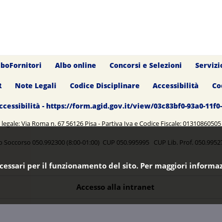
lboFornitori
Albo online
Concorsi e Selezioni
Servizi
R
Note Legali
Codice Disciplinare
Accessibilità
Co
ccessibilità - https://form.agid.gov.it/view/03c83bf0-93a0-11f
legale: Via Roma n. 67 56126 Pisa - Partiva Iva e Codice Fiscale: 0131086050
o Soccorso 050.992300 (8:00-01:00) CUP 050.995995 CUP Lib. Prof. 050.99
ecessari per il funzionamento del sito. Per maggiori informaz
Accesso alla intranet