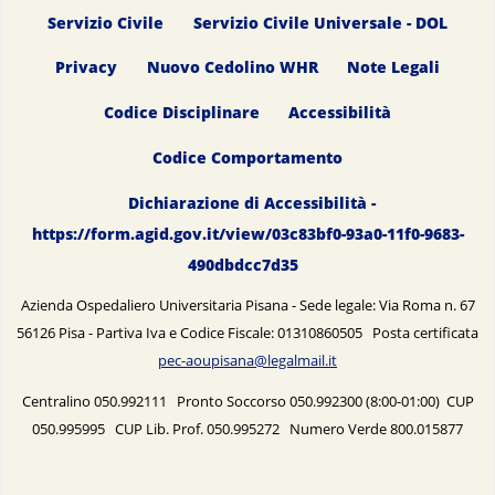
Servizio Civile
Servizio Civile Universale - DOL
Privacy
Nuovo Cedolino WHR
Note Legali
Codice Disciplinare
Accessibilità
Codice Comportamento
Dichiarazione di Accessibilità -
https://form.agid.gov.it/view/03c83bf0-93a0-11f0-9683-
490dbdcc7d35
Azienda Ospedaliero Universitaria Pisana - Sede legale: Via Roma n. 67
56126 Pisa - Partiva Iva e Codice Fiscale: 01310860505 Posta certificata
pec-aoupisana@legalmail.it
Centralino 050.992111 Pronto Soccorso 050.992300 (8:00-01:00) CUP
050.995995 CUP Lib. Prof. 050.995272 Numero Verde 800.015877