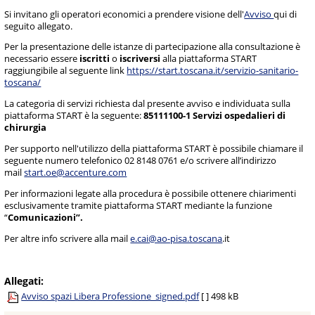
Si invitano gli operatori economici a prendere visione dell'
Avviso
qui di
seguito allegato.
Per la presentazione delle istanze di partecipazione alla consultazione è
necessario essere
iscritti
o
iscriversi
alla piattaforma START
raggiungibile al seguente link
https://start.toscana.it/servizio-sanitario-
toscana/
La categoria di servizi richiesta dal presente avviso e individuata sulla
piattaforma START è la seguente:
85111100-1 Servizi ospedalieri di
chirurgia
Per supporto nell'utilizzo della piattaforma START è possibile chiamare il
seguente numero telefonico 02 8148 0761 e/o scrivere all’indirizzo
mail
start.oe@accenture.com
Per informazioni legate alla procedura è possibile ottenere chiarimenti
esclusivamente tramite piattaforma START mediante la funzione
“
Comunicazioni”.
Per altre info scrivere alla mail
e.cai@ao-pisa.toscana
.it
Allegati:
Avviso spazi Libera Professione_signed.pdf
[ ]
498 kB