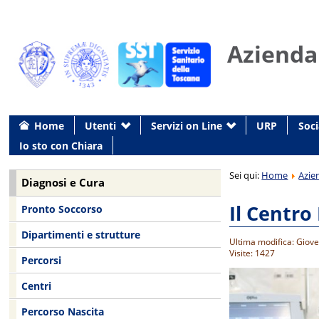
Azienda
Home
Utenti
Servizi on Line
URP
Soci
Io sto con Chiara
Sei qui:
Home
Azie
Diagnosi e Cura
Il Centro
Pronto Soccorso
Dipartimenti e strutture
Ultima modifica: Giov
Visite: 1427
Percorsi
Centri
Percorso Nascita