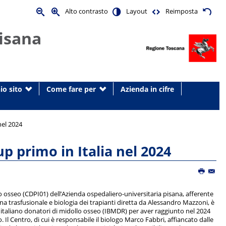
Alto contrasto
Layout
Reimposta
isana
io sito
Come fare per
Azienda in cifre
nel 2024
up primo in Italia nel 2024
o osseo (CDPI01) dell’Azienda ospedaliero-universitaria pisana, afferente
ina trasfusionale e biologia dei trapianti diretta da Alessandro Mazzoni, è
 italiano donatori di midollo osseo (IBMDR) per aver raggiunto nel 2024
o. Il Centro, di cui è responsabile il biologo Marco Fabbri, affiancato dalle