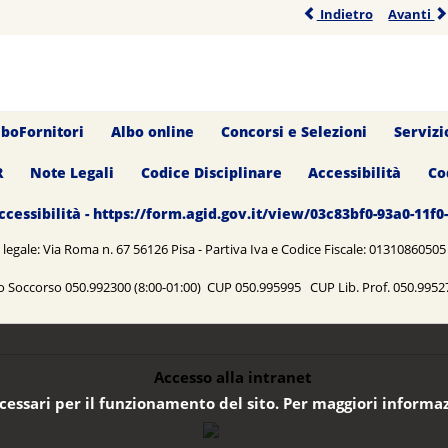
Indietro
Avanti
lboFornitori
Albo online
Concorsi e Selezioni
Servizi
R
Note Legali
Codice Disciplinare
Accessibilità
Co
ccessibilità - https://form.agid.gov.it/view/03c83bf0-93a0-11f
legale: Via Roma n. 67 56126 Pisa - Partiva Iva e Codice Fiscale: 0131086050
o Soccorso 050.992300 (8:00-01:00) CUP 050.995995 CUP Lib. Prof. 050.99
Accesso alla intranet
ecessari per il funzionamento del sito. Per maggiori informaz