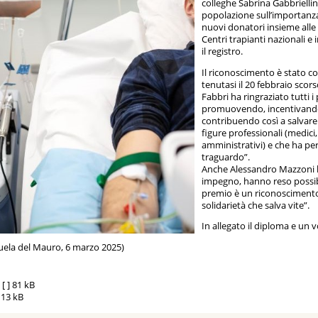
colleghe Sabrina Gabbriellini
popolazione sull’importanza
nuovi donatori insieme alle a
Centri trapianti nazionali e
il registro.
Il riconoscimento è stato c
tenutasi il 20 febbraio scors
Fabbri ha ringraziato tutti
promuovendo, incentivando 
contribuendo così a salvare 
figure professionali (medici,
amministrativi) e che ha pe
traguardo”.
Anche Alessandro Mazzoni ha
impegno, hanno reso possib
premio è un riconoscimento 
solidarietà che salva vite”.
In allegato il diploma e un
ela del Mauro, 6 marzo 2025)
g
[ ]
81 kB
113 kB