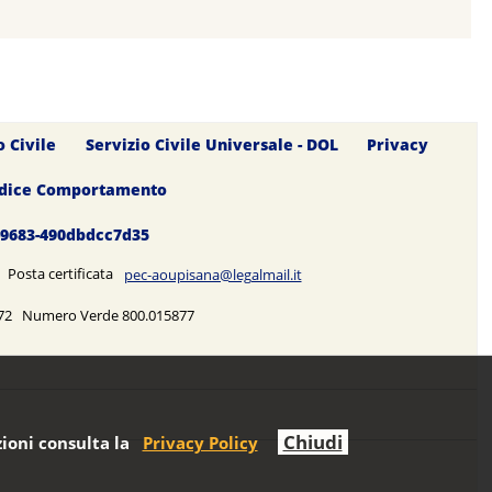
o Civile
Servizio Civile Universale - DOL
Privacy
dice Comportamento
0-9683-490dbdcc7d35
5 Posta certificata
pec-aoupisana@legalmail.it
5272 Numero Verde 800.015877
Chiudi
ioni consulta la
Privacy Policy