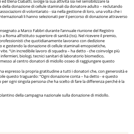
 ed Elena Ciabatti, svolge la sua attività sia nel sensibilizzare la
 della donazione di cellule staminali da donatore adulto – reclutando
ssociazioni di volontariato - sia nella gestione di loro, una volta che i
 internazionali li hanno selezionati per il percorso di donazione attraverso
onsegnato a Marco Fabbri durante l’annuale riunione del Registro
o a Roma all’Istituto superiore di sanità (Iss). Nel ricevere il premio,
 i professionisti che quotidianamente lavorano con dedizione
e gestendo la donazione di cellule staminali emopoietiche,
vite. “Un incredibile lavoro di squadra – ha detto - che coinvolge più
 infermieri, biologi, tecnici sanitari di laboratorio biomedico,
rmesso al centro donatori di midollo osseo di raggiungere questo
 espresso la propria gratitudine a tutti i donatori che, con generosità e
ile questo traguardo: “Ogni donazione conta – ha detto - e questo
per ogni singola persona che ha scelto di fare la differenza perché è la
 volantino della campagna nazionale sulla donazione di midollo.